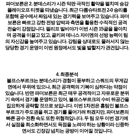
파더보른은 2. 분데스리가 시즌 막판 극적인 활약을 펼치며 승강
플레이오프 티켓을 따냈습니다. 최근 다름슈타트전 2-0 승리를
포함해 공수에서 짜임새 있는 경기력을 보여주고 있습니다. 파더
보른은 빠르고 강한 전방 압박과 측면을 활용한 수직적인 공격
전술이 강점입니다. 필리프 빌비야가 이번 시즌 15골을 몰아치
며 공격을 이끌고 있고, 골키퍼 데니스 자이멘의 선방 능력이 팀
의 자신감을 높여주고 있습니다. 강팀을 상대로도 물러서지 않는
당당한 경기 운영이 이번 원정에서도 빛을 발할지가 관건입니다.
4. 최종분석
볼프스부르크는 분데스리가 경험이 풍부하고 스쿼드의 무게감
면에서 우위에 있으나, 최근 공격력의 기복이 심하다는 약점이
있습니다. 반면 파더보른은 최근 매우 공격적이고 자유로운 분위
기 속에서 경기를 운영하고 있어, 볼프스부르크의 수비 뒤공간을
집요하게 공략할 것으로 보입니다. 이번 1차전은 홈팀인 볼프스
부르크가 주도권을 쥐고 경기를 풀어가려 하겠지만, 파더보른의
빠른 공수 전환 속도 또한 위협적입니다. 두 팀 모두 이번 경기에
서 실점을 최소화하면서도 득점을 노려야 하는 상황이라 신중하
면서도 긴장감 넘치는 공방이 이어질 것입니다.