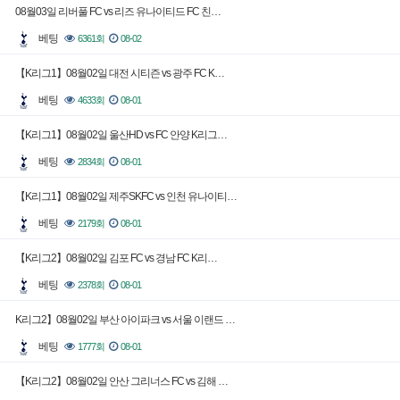
08월03일 리버풀 FC vs 리즈 유나이티드 FC 친…
베팅
6361회
08-02
【K리그1】08월02일 대전 시티즌 vs 광주 FC K…
베팅
4633회
08-01
【K리그1】08월02일 울산HD vs FC 안양 K리그…
베팅
2834회
08-01
【K리그1】08월02일 제주SKFC vs 인천 유나이티…
베팅
2179회
08-01
【K리그2】08월02일 김포 FC vs 경남 FC K리…
베팅
2378회
08-01
K리그2】08월02일 부산 아이파크 vs 서울 이랜드 …
베팅
1777회
08-01
【K리그2】08월02일 안산 그리너스 FC vs 김해 …