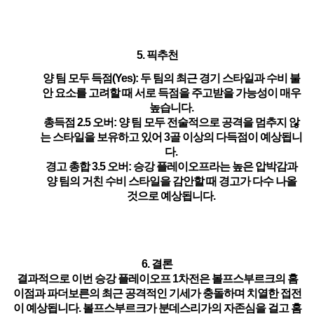
5. 픽추천
양 팀 모두 득점(Yes)
: 두 팀의 최근 경기 스타일과 수비 불
안 요소를 고려할 때 서로 득점을 주고받을 가능성이 매우
높습니다.
총득점 2.5 오버
: 양 팀 모두 전술적으로 공격을 멈추지 않
는 스타일을 보유하고 있어 3골 이상의 다득점이 예상됩니
다.
경고 총합 3.5 오버
: 승강 플레이오프라는 높은 압박감과
양 팀의 거친 수비 스타일을 감안할 때 경고가 다수 나올
것으로 예상됩니다.
6. 결론
결과적으로 이번 승강 플레이오프 1차전은 볼프스부르크의 홈
이점과 파더보른의 최근 공격적인 기세가 충돌하며 치열한 접전
이 예상됩니다. 볼프스부르크가 분데스리가의 자존심을 걸고 홈