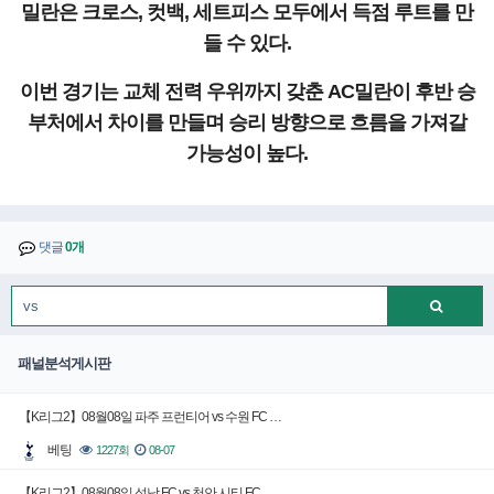
밀란은 크로스, 컷백, 세트피스 모두에서 득점 루트를 만
들 수 있다.
이번 경기는 교체 전력 우위까지 갖춘 AC밀란이 후반 승
부처에서 차이를 만들며 승리 방향으로 흐름을 가져갈
가능성이 높다.
댓글
0개
패널분석게시판
【K리그2】08월08일 파주 프런티어 vs 수원 FC …
베팅
1227회
08-07
【K리그2】08월08일 성남 FC vs 천안 시티 FC…