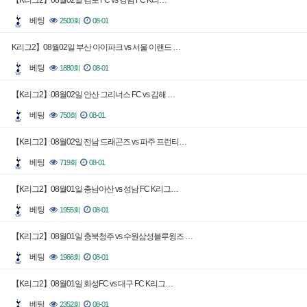
【K리그2】08월02일 김포 FC vs 경남 FC K리…
베팅
2500회
08-01
K리그2】08월02일 부산 아이파크 vs 서울 이랜드 …
베팅
1880회
08-01
【K리그2】08월02일 안산 그리너스 FC vs 김해 …
베팅
750회
08-01
【K리그2】08월02일 전남 드래곤즈 vs 파주 프런티…
베팅
719회
08-01
【K리그2】08월01일 충남아산 vs 성남 FC K리그…
베팅
1955회
08-01
【K리그2】08월01일 충북청주 vs 수원삼성블루윙즈 …
베팅
1966회
08-01
【K리그2】08월01일 화성FC vs 대구 FC K리그…
베팅
2352회
08-01