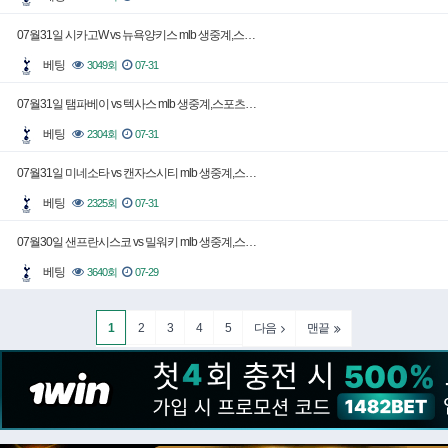
07월31일 시카고W vs 뉴욕양키스 mlb 생중계,스…
베팅
3049회
07-31
07월31일 탬파베이 vs 텍사스 mlb 생중계,스포츠…
베팅
2304회
07-31
07월31일 미네소타 vs 캔자스시티 mlb 생중계,스…
베팅
2325회
07-31
07월30일 샌프란시스코 vs 밀워키 mlb 생중계,스…
베팅
3640회
07-29
1
2
3
4
5
다음
맨끝