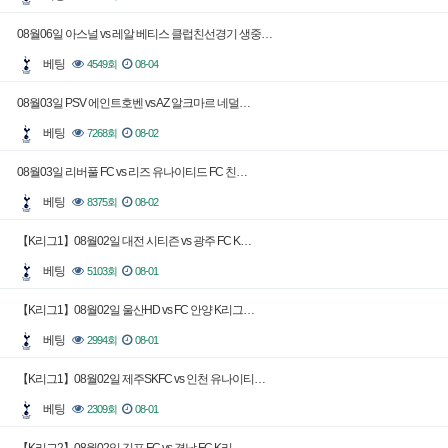
08월06일 아스널 vs 레알 베티스 클럽친선경기 생중…
베팅
4549회
08-04
08월03일 PSV 에인트호벤 vs AZ 알크마르 네덜…
베팅
7268회
08-02
08월03일 리버풀 FC vs 리즈 유나이티드 FC 친…
베팅
8375회
08-02
【K리그1】08월02일 대전 시티즌 vs 광주 FC K…
베팅
5103회
08-01
【K리그1】08월02일 울산HD vs FC 안양 K리그…
베팅
2994회
08-01
【K리그1】08월02일 제주SKFC vs 인천 유나이티…
베팅
2309회
08-01