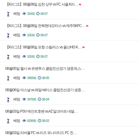
【K리그1】08월08일 김천 상무 vs FC 서울 K리…
베팅
334회
08-07
【K리그1】08월08일 전북현대모터스 vs 제주SKFC…
베팅
105회
08-07
【K리그1】08월08일 포항 스틸러스 vs 울산HD K…
베팅
105회
08-07
08월05일 첼시 vs 유벤투스 클럽친선경기 생중계,스…
베팅
3459회
08-05
08월06일 아스널 vs 레알 베티스 클럽친선경기 생중…
베팅
3479회
08-04
08월03일 PSV 에인트호벤 vs AZ 알크마르 네덜…
베팅
6299회
08-02
08월03일 리버풀 FC vs 리즈 유나이티드 FC 친…