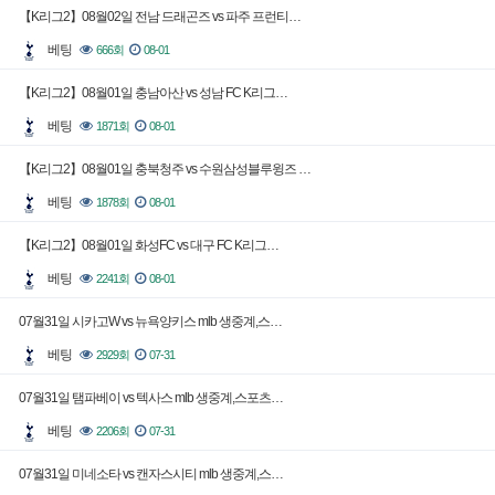
【K리그2】08월02일 전남 드래곤즈 vs 파주 프런티…
베팅
666회
08-01
【K리그2】08월01일 충남아산 vs 성남 FC K리그…
베팅
1871회
08-01
【K리그2】08월01일 충북청주 vs 수원삼성블루윙즈 …
베팅
1878회
08-01
【K리그2】08월01일 화성FC vs 대구 FC K리그…
베팅
2241회
08-01
07월31일 시카고W vs 뉴욕양키스 mlb 생중계,스…
베팅
2929회
07-31
07월31일 탬파베이 vs 텍사스 mlb 생중계,스포츠…
베팅
2206회
07-31
07월31일 미네소타 vs 캔자스시티 mlb 생중계,스…