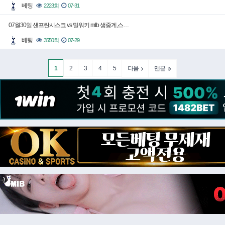
베팅
2223회
07-31
07월30일 샌프란시스코 vs 밀워키 mlb 생중계,스…
베팅
3550회
07-29
1
2
3
4
5
다음
맨끝