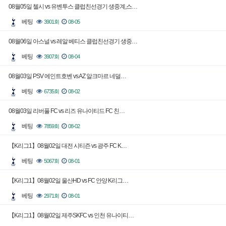
08월05일 첼시 vs 유벤투스 클럽친선경기 생중계,스…
베팅
3901회
08-05
08월06일 아스널 vs 레알 베티스 클럽친선경기 생중…
베팅
3907회
08-04
08월03일 PSV 에인트호벤 vs AZ 알크마르 네덜…
베팅
6735회
08-02
08월03일 리버풀 FC vs 리즈 유나이티드 FC 친…
베팅
7859회
08-02
【K리그1】08월02일 대전 시티즌 vs 광주 FC K…
베팅
5067회
08-01
【K리그1】08월02일 울산HD vs FC 안양 K리그…
베팅
2971회
08-01
【K리그1】08월02일 제주SKFC vs 인천 유나이티…