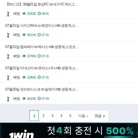
【K리그2】08월01일 화성FC vs 대구 FC K리그…
베팅
2300회
08-01
07월31일 시카고W vs 뉴욕양키스 mlb 생중계,스…
베팅
3021회
07-31
07월31일 탬파베이 vs 텍사스 mlb 생중계,스포츠…
베팅
2278회
07-31
07월31일 미네소타 vs 캔자스시티 mlb 생중계,스…
베팅
2296회
07-31
07월30일 샌프란시스코 vs 밀워키 mlb 생중계,스…
베팅
3610회
07-29
1
2
3
4
5
다음
맨끝