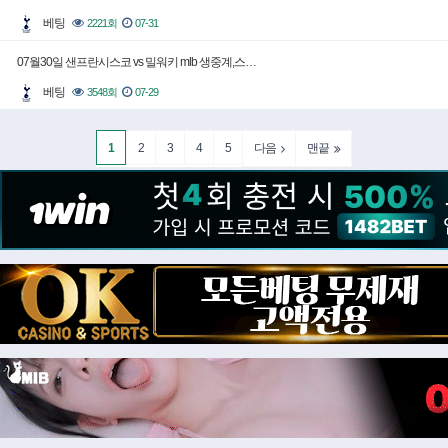
베팅
2221회
07-31
07월30일 샌프란시스코 vs 밀워키 mlb 생중계,스…
베팅
3548회
07-29
1
2
3
4
5
다음
맨끝