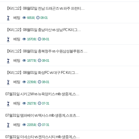
【K리그2】08월02일 전남 드래곤즈 vs 파주 프런티…
베팅
665회
08-01
【K리그2】08월01일 충남아산 vs 성남 FC K리그…
베팅
1870회
08-01
【K리그2】08월01일 충북청주 vs 수원삼성블루윙즈 …
베팅
1877회
08-01
【K리그2】08월01일 화성FC vs 대구 FC K리그…
베팅
2239회
08-01
07월31일 시카고W vs 뉴욕양키스 mlb 생중계,스…
베팅
2927회
07-31
07월31일 탬파베이 vs 텍사스 mlb 생중계,스포츠…
베팅
2205회
07-31
07월31일 미네소타 vs 캔자스시티 mlb 생중계,스…