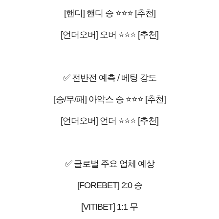
[핸디] 핸디 승 ⭐⭐⭐ [추천]
[언더오버] 오버 ⭐⭐⭐ [추천]
✅ 전반전 예측 / 베팅 강도
[승/무/패] 아약스 승 ⭐⭐⭐ [추천]
[언더오버] 언더 ⭐⭐⭐ [추천]
✅ 글로벌 주요 업체 예상
[FOREBET] 2:0 승
[VITIBET] 1:1 무