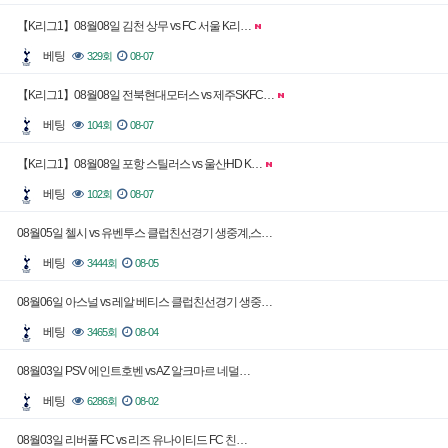
【K리그1】08월08일 김천 상무 vs FC 서울 K리…
베팅
329회
08-07
【K리그1】08월08일 전북현대모터스 vs 제주SKFC…
베팅
104회
08-07
【K리그1】08월08일 포항 스틸러스 vs 울산HD K…
베팅
102회
08-07
08월05일 첼시 vs 유벤투스 클럽친선경기 생중계,스…
베팅
3444회
08-05
08월06일 아스널 vs 레알 베티스 클럽친선경기 생중…
베팅
3465회
08-04
08월03일 PSV 에인트호벤 vs AZ 알크마르 네덜…
베팅
6286회
08-02
08월03일 리버풀 FC vs 리즈 유나이티드 FC 친…