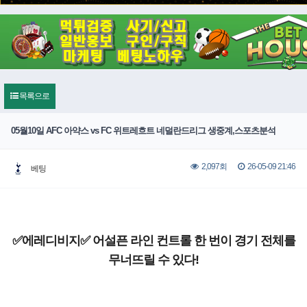
목록으로
05월10일 AFC 아약스 vs FC 위트레흐트 네덜란드리그 생중계,스포츠분석
26-05-09 21:46
2,097회
베팅
✅에레디비지✅ 어설픈 라인 컨트롤 한 번이 경기 전체를
무너뜨릴 수 있다!