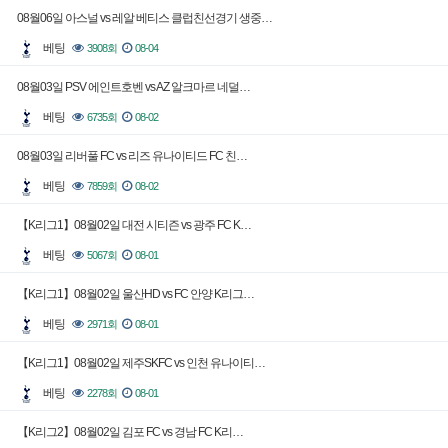
08월06일 아스널 vs 레알 베티스 클럽친선경기 생중…
베팅
3908회
08-04
08월03일 PSV 에인트호벤 vs AZ 알크마르 네덜…
베팅
6735회
08-02
08월03일 리버풀 FC vs 리즈 유나이티드 FC 친…
베팅
7859회
08-02
【K리그1】08월02일 대전 시티즌 vs 광주 FC K…
베팅
5067회
08-01
【K리그1】08월02일 울산HD vs FC 안양 K리그…
베팅
2971회
08-01
【K리그1】08월02일 제주SKFC vs 인천 유나이티…
베팅
2278회
08-01
【K리그2】08월02일 김포 FC vs 경남 FC K리…