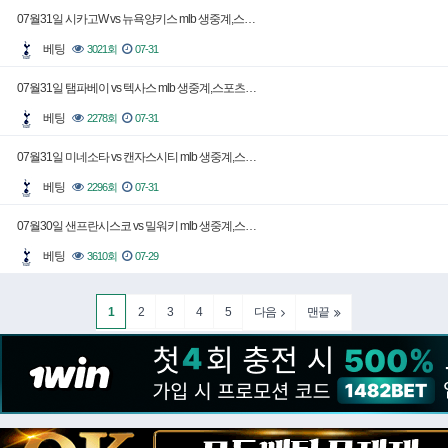
07월31일 시카고W vs 뉴욕양키스 mlb 생중계,스…
베팅
3021회
07-31
07월31일 탬파베이 vs 텍사스 mlb 생중계,스포츠…
베팅
2278회
07-31
07월31일 미네소타 vs 캔자스시티 mlb 생중계,스…
베팅
2296회
07-31
07월30일 샌프란시스코 vs 밀워키 mlb 생중계,스…
베팅
3610회
07-29
1
2
3
4
5
다음
맨끝