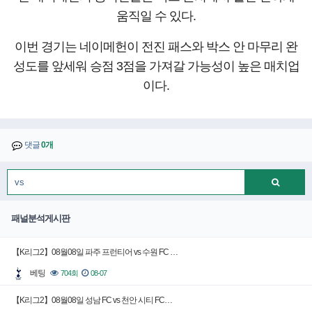
움직일 수 있다.
이번 경기는 네이메헌이 전진 패스와 박스 안 마무리 완
성도를 앞세워 승점 3점을 가져갈 가능성이 높은 매치업
이다.
댓글
0개
패널분석게시판
【K리그2】08월08일 파주 프런티어 vs 수원 FC …
베팅
704회
08-07
【K리그2】08월08일 성남 FC vs 천안 시티 FC…