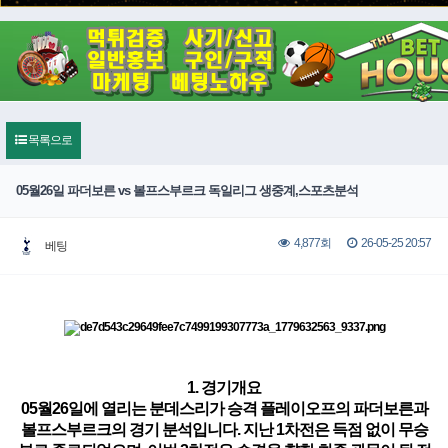
목록으로
05월26일 파더보른 vs 볼프스부르크 독일리그 생중계,스포츠분석
26-05-25 20:57
4,877회
베팅
1. 경기개요
05월26일에 열리는 분데스리가 승격 플레이오프의 파더보른과
볼프스부르크의 경기 분석입니다. 지난 1차전은 득점 없이 무승