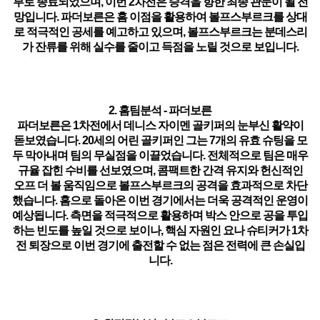
부로 종료되었으며, 이번 2차전은 승격을 향한 최종 관문이 될 전
망입니다. 파더보른은 홈 이점을 활용하여 볼프스부르크를 상대
로 적극적인 공세를 예고하고 있으며, 볼프스부르크는 분데스리
가 잔류를 위해 실수를 줄이고 득점을 노릴 것으로 보입니다.
2. 홈팀분석 - 파더보른
파더보른은 1차전에서
데니스 자이멘
골키퍼의 눈부신 활약이
돋보였습니다. 20세의 어린 골키퍼인 그는 7개의 유효 슈팅을 모
두 막아내며 팀의 무실점을 이끌었습니다. 전체적으로 팀은 매우
규율 잡힌 수비
를 선보였으며, 콤팩트한 간격 유지와 헌신적인
오프 더 볼 움직임으로 볼프스부르크의 공격을 효과적으로 차단
했습니다. 홈으로 돌아온 이번 경기에서는 더욱 공격적인 운영이
예상됩니다. 측면을 적극적으로 활용하며 박스 안으로 공을 투입
하는 빈도를 높일 것으로 보이나, 핵심 자원인 요나 슈티커가 1차
전 퇴장으로 이번 경기에 출전할 수 없는 점은 전력에 큰 손실입
니다.