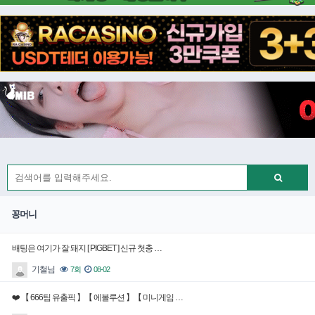
꽁머니
배팅은 여기가 잘 돼지 [ PIGBET ] 신규 첫충 …
기철님
7회
08-02
❤️ 【 666팀 유출픽 】【 에볼루션 】【 미니게임 …