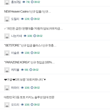
홍보2팀
7회
08-02
NEW Heaven Casino / 신규 입플 / 신규…
도칠리
12회
08-02
✅ 개인돈 급전 / 은행대출 / 자동차 담보,여유자금…
나눈카새
10회
08-02
" BETSTORE " 신규 입금 플러스 / 신규 첫충…
이슬로
13회
08-02
" PARAZONE KOREA " 신규 첫입금 100%…
캐치불
9회
08-02
❤️️구글 ❤️1위 보증 ' 파토커뮤니티 ' ♥️
하와이
10회
08-02
️대한민국️ 1등 토토 카지노 솔루션 임대 전문
오드리
10회
08-02