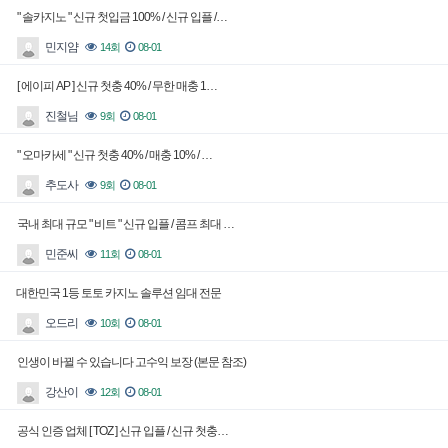
" 솔카지노 " 신규 첫입금 100% / 신규 입플 /…
민지얌
14회
08-01
[ 에이피 AP ] 신규 첫충 40% / 무한 매충 1…
진철님
9회
08-01
" 오마카세 " 신규 첫충 40% / 매충 10% / …
추도사
9회
08-01
국내 최대 규모 " 비트 " 신규 입플 / 콤프 최대 …
민준씨
11회
08-01
️대한민국️ 1등 토토 카지노 솔루션 임대 전문
오드리
10회
08-01
인생이 바뀔 수 있습니다 고수익 보장 (본문 참조)
강산이
12회
08-01
공식 인증 업체 [ TOZ ] 신규 입플 / 신규 첫충…