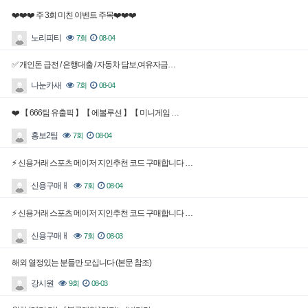
❤️❤️❤️ 주 3회 미친 이벤트 주목❤️❤️❤️
노리피티
7회
08-04
✅ 개인돈 급전 / 은행대출 / 자동차 담보,여유자금…
나눈카새
7회
08-04
❤️ 【 666팀 유출픽 】【 에볼루션 】【 미니게임 …
홍보2팀
7회
08-04
⚡️ 신용거래 스포츠 메이저 지인추천 코드 구매합니다 …
신용구매ㅐ
7회
08-04
⚡️ 신용거래 스포츠 메이저 지인추천 코드 구매합니다 …
신용구매ㅐ
7회
08-03
해외 열정있는 분들만 모십니다 (본문 참조)
강시원
9회
08-03