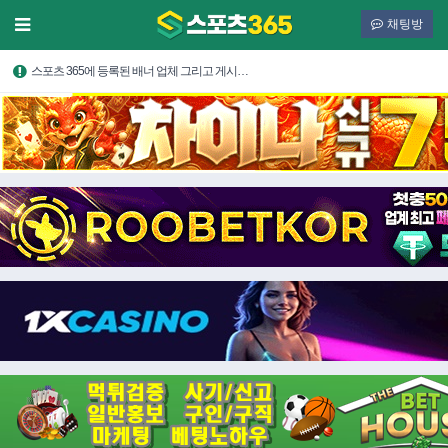
채팅방
스포츠 365에 등록된 배너 업체 그리고 게시…