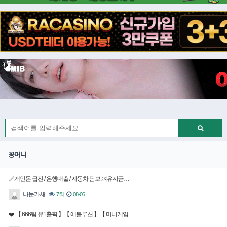
꽁머니
✅ 개인돈 급전 / 은행대출 / 자동차 담보,여유자금…
나눈카새
7회
08-06
❤️ 【 666팀 유1출픽 】【 에볼루션 】【 미니게임…