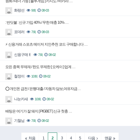
원화 / 테더 가능 [ 블루게임 ] 카지노 / 바카라 …
화랑선
9회
08-03
: 반딧불 : 신규 가입 40% / 무한 매충 10% …
포데러
7회
08-03
⚡️ 신용거래 스포츠 메이저 지인추천 코드 구매합니다 …
신용구매ㅐ
7회
08-02
모든 종목 무제재 / 한도 무제한 [ 오케이 ] 업계 …
철정이
10회
08-02
⭕ 개인돈 급전 / 은행대출 / 자동차 담보,여유자금…
나눈카새
10회
08-02
배팅은 여기가 잘 돼지 [ PIGBET ] 신규 첫충 …
기철님
7회
08-02
1
2
3
4
5
처음
다음
맨끝