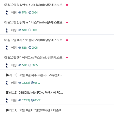
08월10일 워싱턴 vs 신시내티 mlb 생중계,스포츠…
베팅
57회
00:14
08월10일 밀워키 vs 미네소타 mlb 생중계,스포츠…
베팅
58회
00:11
08월10일 텍사스 vs 볼티모어 mlb 생중계,스포츠…
베팅
52회
00:08
08월10일 샌디에이고 vs 휴스턴 mlb 생중계,스포…
베팅
56회
00:05
【K리그2】08월08일 파주 프런티어 vs 수원 FC …
베팅
1298회
08-07
【K리그2】08월08일 성남 FC vs 천안 시티 FC…
베팅
1757회
08-07
【K리그1】08월08일 FC 안양 vs 대전 시티즌 K…