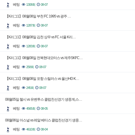
베팅
1308회
08-07
【K리그1】08월08일 부천 FC 1995 vs 광주 …
베팅
1287회
08-07
【K리그1】08월08일 김천 상무 vs FC 서울 K리…
베팅
1283회
08-07
【K리그1】08월08일 전북현대모터스 vs 제주SKFC…
베팅
258회
08-07
【K리그1】08월08일 포항 스틸러스 vs 울산HD K…
베팅
245회
08-07
08월05일 첼시 vs 유벤투스 클럽친선경기 생중계,스…
베팅
4565회
08-05
08월06일 아스널 vs 레알 베티스 클럽친선경기 생중…
베팅
4610회
08-04