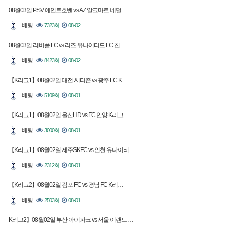
08월03일 PSV 에인트호벤 vs AZ 알크마르 네덜…
베팅
7323회
08-02
08월03일 리버풀 FC vs 리즈 유나이티드 FC 친…
베팅
8423회
08-02
【K리그1】08월02일 대전 시티즌 vs 광주 FC K…
베팅
5109회
08-01
【K리그1】08월02일 울산HD vs FC 안양 K리그…
베팅
3000회
08-01
【K리그1】08월02일 제주SKFC vs 인천 유나이티…
베팅
2312회
08-01
【K리그2】08월02일 김포 FC vs 경남 FC K리…
베팅
2503회
08-01
K리그2】08월02일 부산 아이파크 vs 서울 이랜드 …