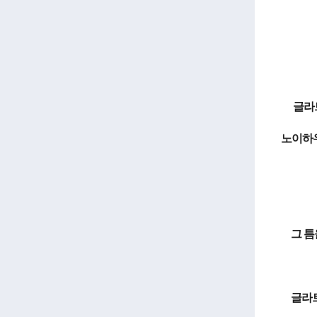
글라
노이하우
그 틈
글라트