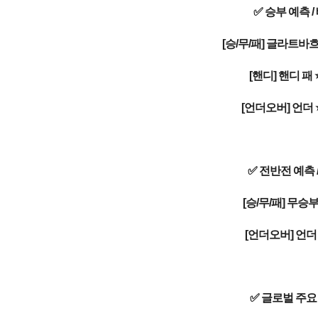
✅ 승부 예측 /
[승/무/패] 글라트바흐 
[핸디] 핸디 패 
[언더오버] 언더 ⭐
✅ 전반전 예측 
[승/무/패] 무승부
[언더오버] 언더 
✅ 글로벌 주요