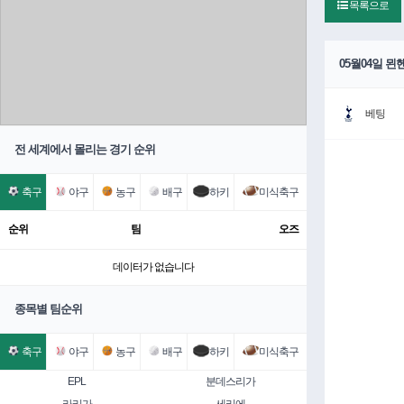
목록으로
05월04일 
베팅
전 세계에서 몰리는 경기 순위
축구
야구
농구
배구
하키
미식축구
순위
팀
오즈
데이터가 없습니다
종목별 팀순위
축구
야구
농구
배구
하키
미식축구
EPL
분데스리가