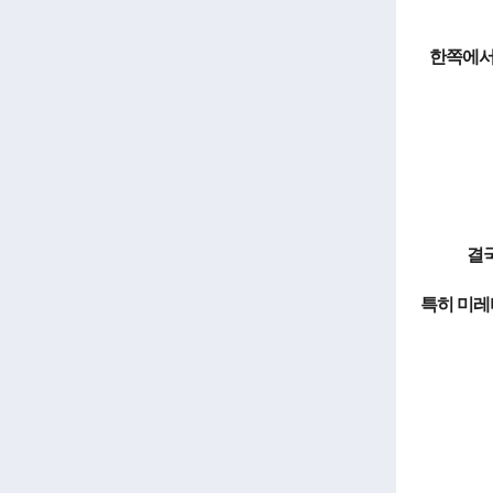
한쪽에서
결국
특히 미레