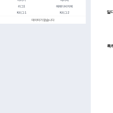
라리가
세리에
리그1
에레디비지에
일디
K리그 1
K리그 2
데이터가 없습니다
특히