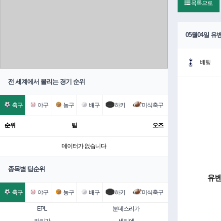
목록으로
05월04일 
베팅
전 세계에서 몰리는 경기 순위
축구
야구
농구
배구
하키
미식축구
순위
팀
오즈
데이터가 없습니다
종목별 팀순위
유벤
축구
야구
농구
배구
하키
미식축구
EPL
분데스리가