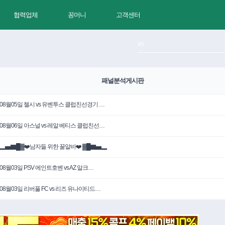
협력업체
꽁머니
고객센터
패널분석게시판
08월05일 첼시 vs 유벤투스 클럽친선경기 …
08월06일 아스널 vs 레알 베티스 클럽친선…
▂▅▇█▓❤️남자들 위한 꿀알바❤️ ▓█▇▅▂
08월03일 PSV 에인트호벤 vs AZ 알크…
08월03일 리버풀 FC vs 리즈 유나이티드…