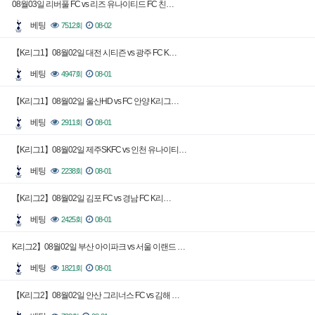
08월03일 리버풀 FC vs 리즈 유나이티드 FC 친…
베팅
7512회
08-02
【K리그1】08월02일 대전 시티즌 vs 광주 FC K…
베팅
4947회
08-01
【K리그1】08월02일 울산HD vs FC 안양 K리그…
베팅
2911회
08-01
【K리그1】08월02일 제주SKFC vs 인천 유나이티…
베팅
2238회
08-01
【K리그2】08월02일 김포 FC vs 경남 FC K리…
베팅
2425회
08-01
K리그2】08월02일 부산 아이파크 vs 서울 이랜드 …
베팅
1821회
08-01
【K리그2】08월02일 안산 그리너스 FC vs 김해 …