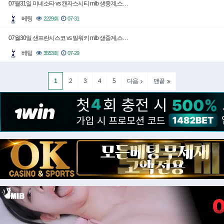
07월31일 미네소타 vs 캔자스시티 mlb 생중계,스…
베팅
2229회
07-31
07월30일 샌프란시스코 vs 밀워키 mlb 생중계,스…
베팅
3553회
07-29
1
2
3
4
5
다음
맨끝