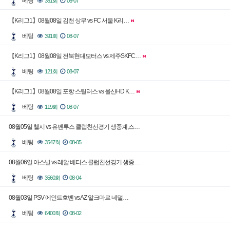
베팅
381회
08-07
【K리그1】08월08일 김천 상무 vs FC 서울 K리…
베팅
391회
08-07
【K리그1】08월08일 전북현대모터스 vs 제주SKFC…
베팅
121회
08-07
【K리그1】08월08일 포항 스틸러스 vs 울산HD K…
베팅
119회
08-07
08월05일 첼시 vs 유벤투스 클럽친선경기 생중계,스…
베팅
3547회
08-05
08월06일 아스널 vs 레알 베티스 클럽친선경기 생중…
베팅
3560회
08-04
08월03일 PSV 에인트호벤 vs AZ 알크마르 네덜…
베팅
6400회
08-02