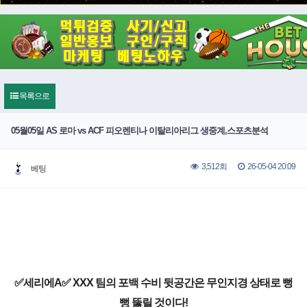
목록으로
05월05일 AS 로마 vs ACF 피오렌티나 이탈리아리그 생중계,스포츠분석
26-05-04 20:09
3,512회
베팅
✅세리에A✅ XXX 팀의 포백 수비 뒷공간은 무인지경 상태로 뻥
뻥 뚫릴 것이다!