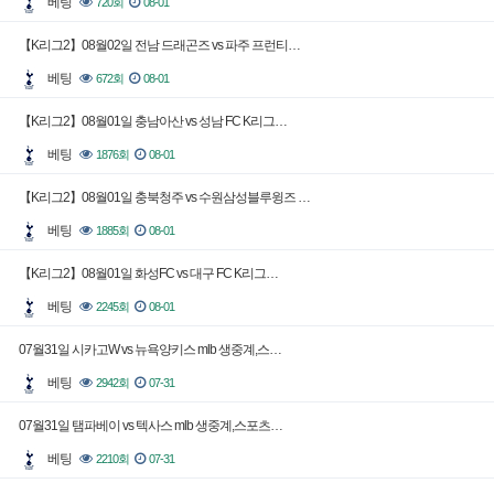
베팅
720회
08-01
【K리그2】08월02일 전남 드래곤즈 vs 파주 프런티…
베팅
672회
08-01
【K리그2】08월01일 충남아산 vs 성남 FC K리그…
베팅
1876회
08-01
【K리그2】08월01일 충북청주 vs 수원삼성블루윙즈 …
베팅
1885회
08-01
【K리그2】08월01일 화성FC vs 대구 FC K리그…
베팅
2245회
08-01
07월31일 시카고W vs 뉴욕양키스 mlb 생중계,스…
베팅
2942회
07-31
07월31일 탬파베이 vs 텍사스 mlb 생중계,스포츠…
베팅
2210회
07-31