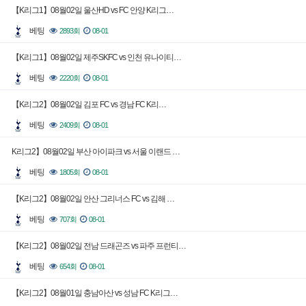
【K리그1】08월02일 울산HD vs FC 안양 K리그…
베팅
2893회
08-01
【K리그1】08월02일 제주SKFC vs 인천 유나이티…
베팅
2220회
08-01
【K리그2】08월02일 김포 FC vs 경남 FC K리…
베팅
2409회
08-01
K리그2】08월02일 부산 아이파크 vs 서울 이랜드 …
베팅
1805회
08-01
【K리그2】08월02일 안산 그리너스 FC vs 김해 …
베팅
707회
08-01
【K리그2】08월02일 전남 드래곤즈 vs 파주 프런티…
베팅
654회
08-01
【K리그2】08월01일 충남아산 vs 성남 FC K리그…