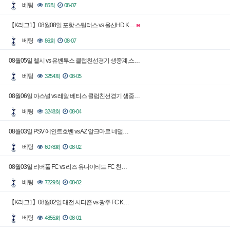
베팅
85회
08-07
【K리그1】08월08일 포항 스틸러스 vs 울산HD K…
베팅
86회
08-07
08월05일 첼시 vs 유벤투스 클럽친선경기 생중계,스…
베팅
3254회
08-05
08월06일 아스널 vs 레알 베티스 클럽친선경기 생중…
베팅
3248회
08-04
08월03일 PSV 에인트호벤 vs AZ 알크마르 네덜…
베팅
6078회
08-02
08월03일 리버풀 FC vs 리즈 유나이티드 FC 친…
베팅
7229회
08-02
【K리그1】08월02일 대전 시티즌 vs 광주 FC K…
베팅
4855회
08-01