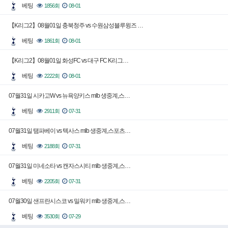
베팅
1856회
08-01
【K리그2】08월01일 충북청주 vs 수원삼성블루윙즈 …
베팅
1861회
08-01
【K리그2】08월01일 화성FC vs 대구 FC K리그…
베팅
2222회
08-01
07월31일 시카고W vs 뉴욕양키스 mlb 생중계,스…
베팅
2911회
07-31
07월31일 탬파베이 vs 텍사스 mlb 생중계,스포츠…
베팅
2188회
07-31
07월31일 미네소타 vs 캔자스시티 mlb 생중계,스…
베팅
2205회
07-31
07월30일 샌프란시스코 vs 밀워키 mlb 생중계,스…
베팅
3530회
07-29