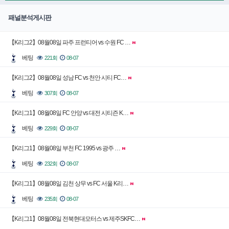
패널분석게시판
【K리그2】08월08일 파주 프런티어 vs 수원 FC …
베팅
221회
08-07
【K리그2】08월08일 성남 FC vs 천안 시티 FC…
베팅
307회
08-07
【K리그1】08월08일 FC 안양 vs 대전 시티즌 K…
베팅
229회
08-07
【K리그1】08월08일 부천 FC 1995 vs 광주 …
베팅
232회
08-07
【K리그1】08월08일 김천 상무 vs FC 서울 K리…
베팅
235회
08-07
【K리그1】08월08일 전북현대모터스 vs 제주SKFC…