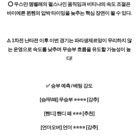
⭕ 우스만 뎀벨레의 펄스나인 움직임과 비티냐의 속도 조절은
바이에른 뮌헨의 압박 타이밍을 늦추는 핵심 장면이 될 수 있다.
⚠️ 1차전 난타전 이후 이번 경기는 파리생제르망이 무리하지 않
는 운영으로 속도를 낮추며 무승부 흐름을 유도할 가능성이 높
다!
✅ 승부 예측 / 베팅 강도
[승/무/패] 무승부 ⭐⭐⭐⭐ [강추]
[핸디] 핸디 패 ⭐⭐⭐ [추천]
[언더오버] 언더 ⭐⭐⭐⭐ [강추]