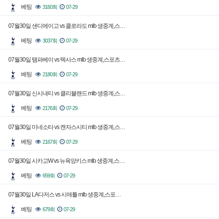
베팅
3160회
07-29
07월30일 샌디에이고 vs 콜로라도 mlb 생중계,스…
베팅
3037회
07-29
07월30일 탬파베이 vs 텍사스 mlb 생중계,스포츠…
베팅
2180회
07-29
07월30일 신시내티 vs 클리블랜드 mlb 생중계,스…
베팅
2176회
07-29
07월30일 미네소타 vs 캔자스시티 mlb 생중계,스…
베팅
2167회
07-29
07월30일 시카고W vs 뉴욕양키스 mlb 생중계,스…
베팅
659회
07-29
07월30일 LA다저스 vs 시애틀 mlb 생중계,스포…
베팅
679회
07-29