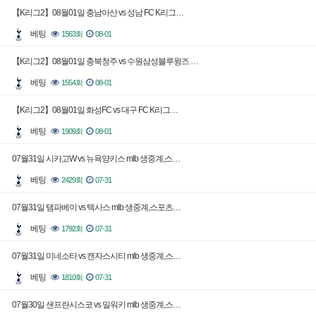
【K리그2】08월01일 충남아산 vs 성남 FC K리그…
베팅
1563회
08-01
【K리그2】08월01일 충북청주 vs 수원삼성블루윙즈 …
베팅
1554회
08-01
【K리그2】08월01일 화성FC vs 대구 FC K리그…
베팅
1909회
08-01
07월31일 시카고W vs 뉴욕양키스 mlb 생중계,스…
베팅
2429회
07-31
07월31일 탬파베이 vs 텍사스 mlb 생중계,스포츠…
베팅
1792회
07-31
07월31일 미네소타 vs 캔자스시티 mlb 생중계,스…
베팅
1810회
07-31
07월30일 샌프란시스코 vs 밀워키 mlb 생중계,스…