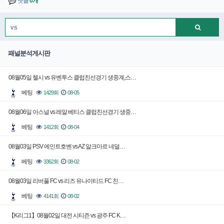
댓글
0개
패널분석게시판
08월05일 첼시 vs 유벤투스 클럽친선경기 생중계,스…
베팅
1429회
08-05
08월06일 아스널 vs 레알 베티스 클럽친선경기 생중…
베팅
1412회
08-04
08월03일 PSV 에인트호벤 vs AZ 알크마르 네덜…
베팅
3362회
08-02
08월03일 리버풀 FC vs 리즈 유나이티드 FC 친…
베팅
4141회
08-02
【K리그1】08월02일 대전 시티즌 vs 광주 FC K…