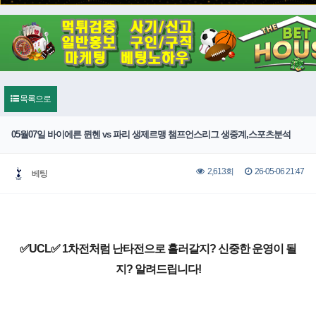
목록으로
05월07일 바이에른 뮌헨 vs 파리 생제르맹 챔프언스리그 생중계,스포츠분석
26-05-06 21:47
2,613회
베팅
✅UCL✅ 1차전처럼 난타전으로 흘러갈지? 신중한 운영이 될
지? 알려드립니다!