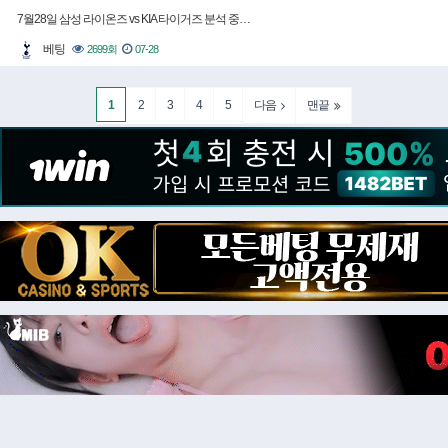
7월28일 삼성 라이온즈 vs KIA 타이거즈 분석 중…
베팅
2699회
07-28
1
2
3
4
5
다음
맨끝