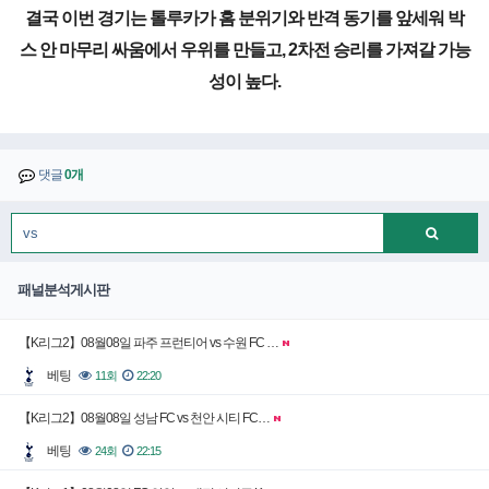
결국 이번 경기는 톨루카가 홈 분위기와 반격 동기를 앞세워 박
스 안 마무리 싸움에서 우위를 만들고, 2차전 승리를 가져갈 가능
성이 높다.
댓글
0개
패널분석게시판
【K리그2】08월08일 파주 프런티어 vs 수원 FC …
베팅
11회
22:20
【K리그2】08월08일 성남 FC vs 천안 시티 FC…
베팅
24회
22:15