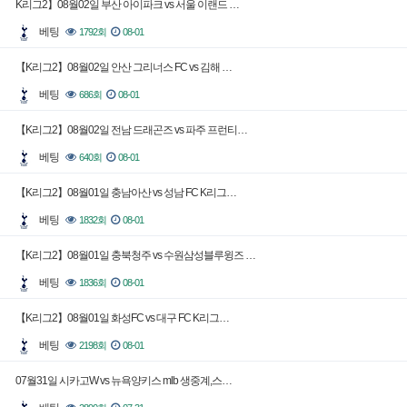
K리그2】08월02일 부산 아이파크 vs 서울 이랜드 …
베팅
1792회
08-01
【K리그2】08월02일 안산 그리너스 FC vs 김해 …
베팅
686회
08-01
【K리그2】08월02일 전남 드래곤즈 vs 파주 프런티…
베팅
640회
08-01
【K리그2】08월01일 충남아산 vs 성남 FC K리그…
베팅
1832회
08-01
【K리그2】08월01일 충북청주 vs 수원삼성블루윙즈 …
베팅
1836회
08-01
【K리그2】08월01일 화성FC vs 대구 FC K리그…
베팅
2198회
08-01
07월31일 시카고W vs 뉴욕양키스 mlb 생중계,스…