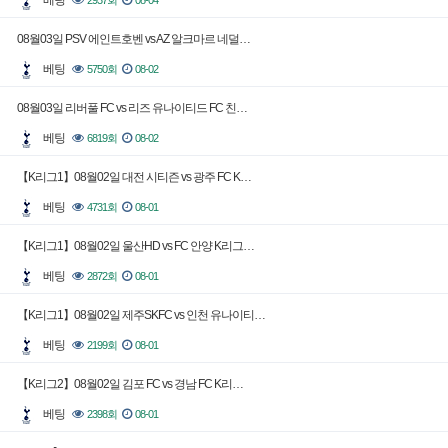
베팅
2937회
08-04
08월03일 PSV 에인트호벤 vs AZ 알크마르 네덜…
베팅
5750회
08-02
08월03일 리버풀 FC vs 리즈 유나이티드 FC 친…
베팅
6819회
08-02
【K리그1】08월02일 대전 시티즌 vs 광주 FC K…
베팅
4731회
08-01
【K리그1】08월02일 울산HD vs FC 안양 K리그…
베팅
2872회
08-01
【K리그1】08월02일 제주SKFC vs 인천 유나이티…
베팅
2199회
08-01
【K리그2】08월02일 김포 FC vs 경남 FC K리…
베팅
2398회
08-01