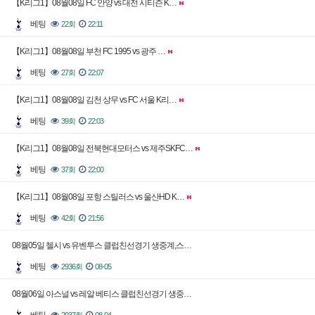
【K리그1】08월08일 FC 안양 vs 대전 시티즌 K…
베팅
22회
22:11
【K리그1】08월08일 부천 FC 1995 vs 광주 …
베팅
27회
22:07
【K리그1】08월08일 김천 상무 vs FC 서울 K리…
베팅
39회
22:03
【K리그1】08월08일 전북현대모터스 vs 제주SKFC…
베팅
37회
22:00
【K리그1】08월08일 포항 스틸러스 vs 울산HD K…
베팅
42회
21:56
08월05일 첼시 vs 유벤투스 클럽친선경기 생중계,스…
베팅
2936회
08-05
08월06일 아스널 vs 레알 베티스 클럽친선경기 생중…