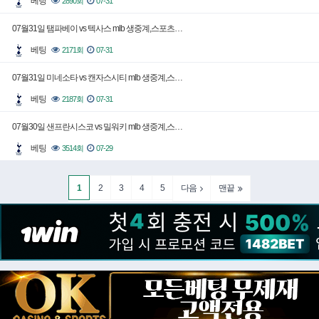
베팅
2890회
07-31
07월31일 탬파베이 vs 텍사스 mlb 생중계,스포츠…
베팅
2171회
07-31
07월31일 미네소타 vs 캔자스시티 mlb 생중계,스…
베팅
2187회
07-31
07월30일 샌프란시스코 vs 밀워키 mlb 생중계,스…
베팅
3514회
07-29
1
2
3
4
5
다음
맨끝