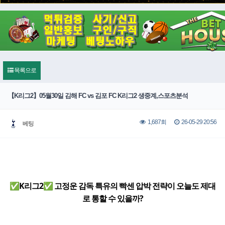
목록으로
【K리그2】05월30일 김해 FC vs 김포 FC K리그2 생중계,스포츠분석
26-05-29 20:56
1,687회
베팅
✅K리그2✅ 고정운 감독 특유의 빡센 압박 전략이 오늘도 제대
로 통할 수 있을까?