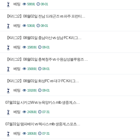
베팅
588회
08-01
【K리그2】08월02일 전남 드래곤즈 vs 파주 프런티…
베팅
536회
08-01
【K리그2】08월01일 충남아산 vs 성남 FC K리그…
베팅
1580회
08-01
【K리그2】08월01일 충북청주 vs 수원삼성블루윙즈 …
베팅
1568회
08-01
【K리그2】08월01일 화성FC vs 대구 FC K리그…
베팅
1918회
08-01
07월31일 시카고W vs 뉴욕양키스 mlb 생중계,스…
베팅
2436회
07-31
07월31일 탬파베이 vs 텍사스 mlb 생중계,스포츠…
베팅
1806회
07-31