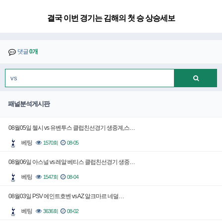
결국 이번 경기는 김해의 첫 승 상승세보
댓글
0개
패널분석게시판
08월05일 첼시 vs 유벤투스 클럽친선경기 생중계,스…
베팅
1570회
08-05
08월06일 아스널 vs 레알 베티스 클럽친선경기 생중…
베팅
1547회
08-04
08월03일 PSV 에인트호벤 vs AZ 알크마르 네덜…
베팅
3636회
08-02