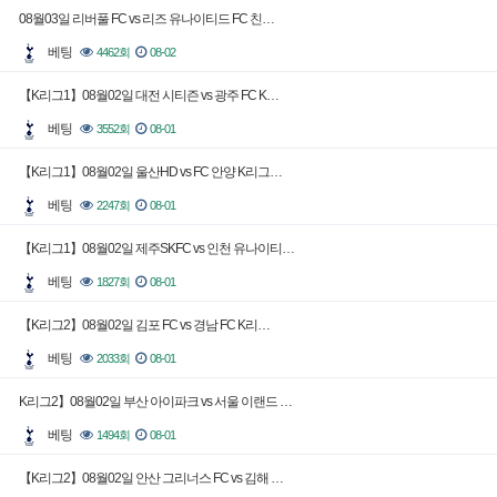
08월03일 리버풀 FC vs 리즈 유나이티드 FC 친…
베팅
4462회
08-02
【K리그1】08월02일 대전 시티즌 vs 광주 FC K…
베팅
3552회
08-01
【K리그1】08월02일 울산HD vs FC 안양 K리그…
베팅
2247회
08-01
【K리그1】08월02일 제주SKFC vs 인천 유나이티…
베팅
1827회
08-01
【K리그2】08월02일 김포 FC vs 경남 FC K리…
베팅
2033회
08-01
K리그2】08월02일 부산 아이파크 vs 서울 이랜드 …
베팅
1494회
08-01
【K리그2】08월02일 안산 그리너스 FC vs 김해 …