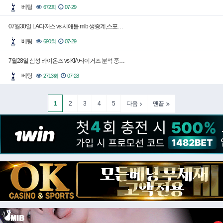
베팅
672회
07-29
07월30일 LA다저스 vs 시애틀 mlb 생중계,스포…
베팅
690회
07-29
7월28일 삼성 라이온즈 vs KIA 타이거즈 분석 중…
베팅
2713회
07-28
1
2
3
4
5
다음
맨끝