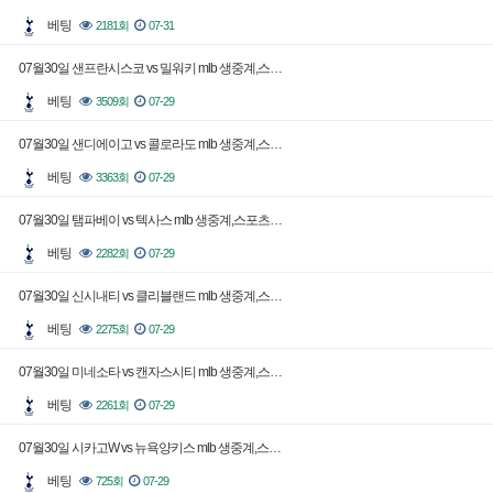
베팅
2181회
07-31
07월30일 샌프란시스코 vs 밀워키 mlb 생중계,스…
베팅
3509회
07-29
07월30일 샌디에이고 vs 콜로라도 mlb 생중계,스…
베팅
3363회
07-29
07월30일 탬파베이 vs 텍사스 mlb 생중계,스포츠…
베팅
2282회
07-29
07월30일 신시내티 vs 클리블랜드 mlb 생중계,스…
베팅
2275회
07-29
07월30일 미네소타 vs 캔자스시티 mlb 생중계,스…
베팅
2261회
07-29
07월30일 시카고W vs 뉴욕양키스 mlb 생중계,스…
베팅
725회
07-29