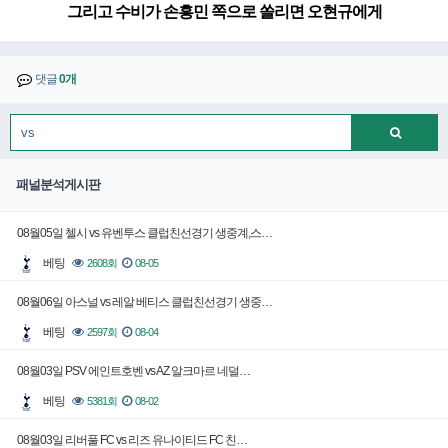
그리고 수비가 손흥민 쪽으로 쏠리면 오현규에게
댓글
0개
패널분석게시판
08월05일 첼시 vs 유벤투스 클럽친선경기 생중계,스…
베팅
2608회
08-05
08월06일 아스널 vs 레알 베티스 클럽친선경기 생중…
베팅
2597회
08-04
08월03일 PSV 에인트호벤 vs AZ 알크마르 네덜…
베팅
5381회
08-02
08월03일 리버풀 FC vs 리즈 유나이티드 FC 친…