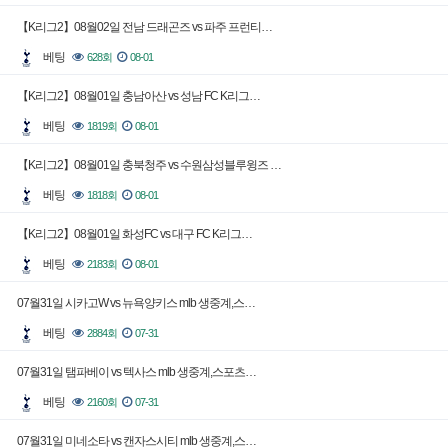
【K리그2】08월02일 전남 드래곤즈 vs 파주 프런티…
베팅
628회
08-01
【K리그2】08월01일 충남아산 vs 성남 FC K리그…
베팅
1819회
08-01
【K리그2】08월01일 충북청주 vs 수원삼성블루윙즈 …
베팅
1818회
08-01
【K리그2】08월01일 화성FC vs 대구 FC K리그…
베팅
2183회
08-01
07월31일 시카고W vs 뉴욕양키스 mlb 생중계,스…
베팅
2884회
07-31
07월31일 탬파베이 vs 텍사스 mlb 생중계,스포츠…
베팅
2160회
07-31
07월31일 미네소타 vs 캔자스시티 mlb 생중계,스…