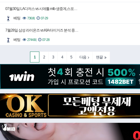
07월30일 LA다저스 vs 시애틀 mlb 생중계,스포…
베팅
736회
07-29
7월28일 삼성 라이온즈 vs KIA 타이거즈 분석 중…
베팅
2744회
07-28
1
2
3
4
5
다음
맨끝