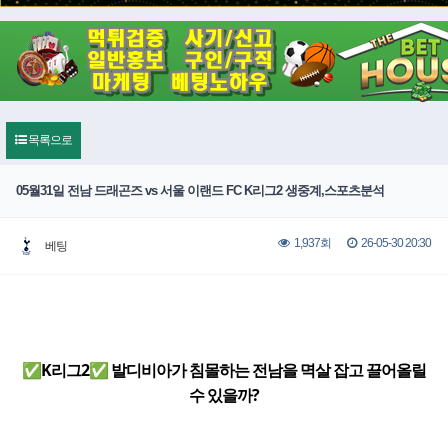
목록으로
05월31일 전남 드래곤즈 vs 서울 이랜드 FC K리그2 생중계,스포츠분석
26-05-30 20:30
1,937회
베팅
✅K리그2✅ 발디비아가 침몰하는 전남을 멱살 잡고 끌어올릴
수 있을까?