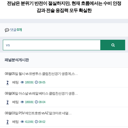
전남은 분위기 반전이 절실하지만, 현재 흐름에서는 수비 안정
감과 전술 응집력 모두 확실한
댓글
0개
패널분석게시판
08월05일 첼시 vs 유벤투스 클럽친선경기 생중계,스…
베팅
1893회
08-05
08월06일 아스널 vs 레알 베티스 클럽친선경기 생중…
베팅
1869회
08-04
08월03일 PSV 에인트호벤 vs AZ 알크마르 네덜…
베팅
4119회
08-02