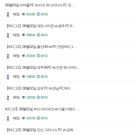
08월03일 리버풀 FC vs 리즈 유나이티드 FC 친…
베팅
5013회
08-02
【K리그1】08월02일 대전 시티즌 vs 광주 FC K…
베팅
3885회
08-01
【K리그1】08월02일 울산HD vs FC 안양 K리그…
베팅
2516회
08-01
【K리그1】08월02일 제주SKFC vs 인천 유나이티…
베팅
1990회
08-01
【K리그2】08월02일 김포 FC vs 경남 FC K리…
베팅
2203회
08-01
K리그2】08월02일 부산 아이파크 vs 서울 이랜드 …
베팅
1637회
08-01
【K리그2】08월02일 안산 그리너스 FC vs 김해 …