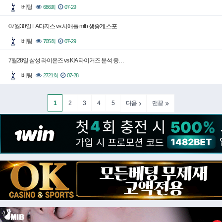
베팅
686회
07-29
07월30일 LA다저스 vs 시애틀 mlb 생중계,스포…
베팅
705회
07-29
7월28일 삼성 라이온즈 vs KIA 타이거즈 분석 중…
베팅
2721회
07-28
1
2
3
4
5
다음
맨끝