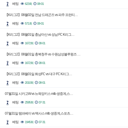
베팅
623회
08-01
【K리그2】08월02일 전남 드래곤즈 vs 파주 프런티…
베팅
571회
08-01
【K리그2】08월01일 충남아산 vs 성남 FC K리그…
베팅
1672회
08-01
【K리그2】08월01일 충북청주 vs 수원삼성블루윙즈 …
베팅
1672회
08-01
【K리그2】08월01일 화성FC vs 대구 FC K리그…
베팅
2010회
08-01
07월31일 시카고W vs 뉴욕양키스 mlb 생중계,스…
베팅
2595회
07-31
07월31일 탬파베이 vs 텍사스 mlb 생중계,스포츠…
베팅
1945회
07-31