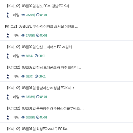
【K리그2】08월02일 김포 FC vs 경남 FC K리…
베팅
2379회
08-01
K리그2】08월02일 부산 아이파크 vs 서울 이랜드 …
베팅
1778회
08-01
【K리그2】08월02일 안산 그리너스 FC vs 김해 …
베팅
666회
08-01
【K리그2】08월02일 전남 드래곤즈 vs 파주 프런티…
베팅
628회
08-01
【K리그2】08월01일 충남아산 vs 성남 FC K리그…
베팅
1818회
08-01
【K리그2】08월01일 충북청주 vs 수원삼성블루윙즈 …
베팅
1818회
08-01
【K리그2】08월01일 화성FC vs 대구 FC K리그…