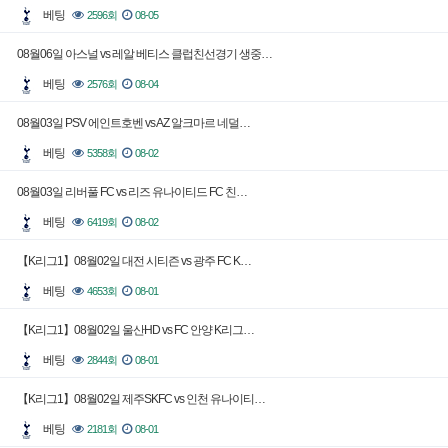
베팅
2596회
08-05
08월06일 아스널 vs 레알 베티스 클럽친선경기 생중…
베팅
2576회
08-04
08월03일 PSV 에인트호벤 vs AZ 알크마르 네덜…
베팅
5358회
08-02
08월03일 리버풀 FC vs 리즈 유나이티드 FC 친…
베팅
6419회
08-02
【K리그1】08월02일 대전 시티즌 vs 광주 FC K…
베팅
4653회
08-01
【K리그1】08월02일 울산HD vs FC 안양 K리그…
베팅
2844회
08-01
【K리그1】08월02일 제주SKFC vs 인천 유나이티…
베팅
2181회
08-01