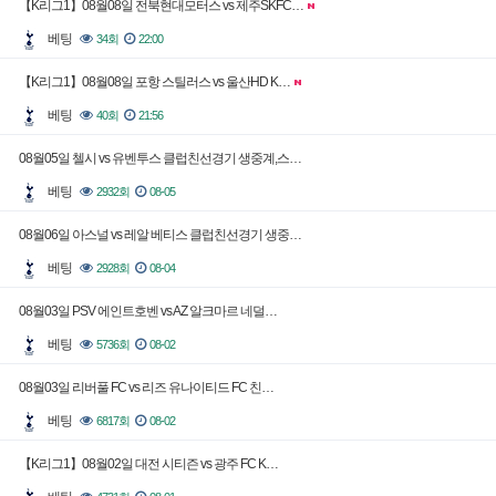
【K리그1】08월08일 전북현대모터스 vs 제주SKFC…
베팅
34회
22:00
【K리그1】08월08일 포항 스틸러스 vs 울산HD K…
베팅
40회
21:56
08월05일 첼시 vs 유벤투스 클럽친선경기 생중계,스…
베팅
2932회
08-05
08월06일 아스널 vs 레알 베티스 클럽친선경기 생중…
베팅
2928회
08-04
08월03일 PSV 에인트호벤 vs AZ 알크마르 네덜…
베팅
5736회
08-02
08월03일 리버풀 FC vs 리즈 유나이티드 FC 친…
베팅
6817회
08-02
【K리그1】08월02일 대전 시티즌 vs 광주 FC K…