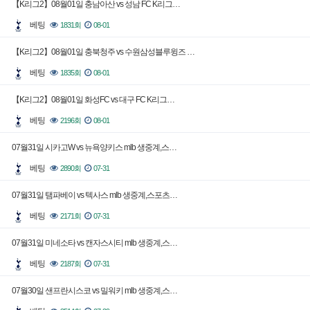
【K리그2】08월01일 충남아산 vs 성남 FC K리그…
베팅
1831회
08-01
【K리그2】08월01일 충북청주 vs 수원삼성블루윙즈 …
베팅
1835회
08-01
【K리그2】08월01일 화성FC vs 대구 FC K리그…
베팅
2196회
08-01
07월31일 시카고W vs 뉴욕양키스 mlb 생중계,스…
베팅
2890회
07-31
07월31일 탬파베이 vs 텍사스 mlb 생중계,스포츠…
베팅
2171회
07-31
07월31일 미네소타 vs 캔자스시티 mlb 생중계,스…
베팅
2187회
07-31
07월30일 샌프란시스코 vs 밀워키 mlb 생중계,스…