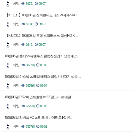
베팅
697회
08-07
【K리그1】08월08일 전북현대모터스 vs 제주SKFC…
베팅
169회
08-07
【K리그1】08월08일 포항 스틸러스 vs 울산HD K…
베팅
164회
08-07
08월05일 첼시 vs 유벤투스 클럽친선경기 생중계,스…
베팅
3877회
08-05
08월06일 아스널 vs 레알 베티스 클럽친선경기 생중…
베팅
3876회
08-04
08월03일 PSV 에인트호벤 vs AZ 알크마르 네덜…
베팅
6725회
08-02
08월03일 리버풀 FC vs 리즈 유나이티드 FC 친…
베팅
7837회
08-02