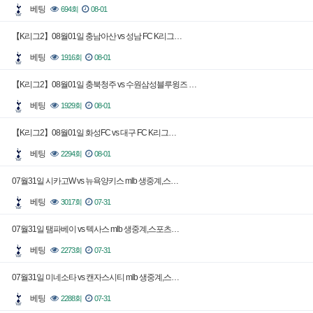
베팅
694회
08-01
【K리그2】08월01일 충남아산 vs 성남 FC K리그…
베팅
1916회
08-01
【K리그2】08월01일 충북청주 vs 수원삼성블루윙즈 …
베팅
1929회
08-01
【K리그2】08월01일 화성FC vs 대구 FC K리그…
베팅
2294회
08-01
07월31일 시카고W vs 뉴욕양키스 mlb 생중계,스…
베팅
3017회
07-31
07월31일 탬파베이 vs 텍사스 mlb 생중계,스포츠…
베팅
2273회
07-31
07월31일 미네소타 vs 캔자스시티 mlb 생중계,스…
베팅
2288회
07-31