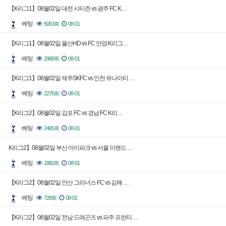
【K리그1】08월02일 대전 시티즌 vs 광주 FC K…
베팅
5063회
08-01
【K리그1】08월02일 울산HD vs FC 안양 K리그…
베팅
2968회
08-01
【K리그1】08월02일 제주SKFC vs 인천 유나이티…
베팅
2276회
08-01
【K리그2】08월02일 김포 FC vs 경남 FC K리…
베팅
2465회
08-01
K리그2】08월02일 부산 아이파크 vs 서울 이랜드 …
베팅
1860회
08-01
【K리그2】08월02일 안산 그리너스 FC vs 김해 …
베팅
728회
08-01
【K리그2】08월02일 전남 드래곤즈 vs 파주 프런티…