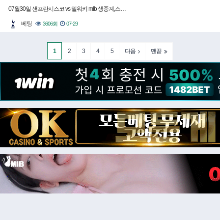
07월30일 샌프란시스코 vs 밀워키 mlb 생중계,스…
베팅
3606회
07-29
1
2
3
4
5
다음
맨끝