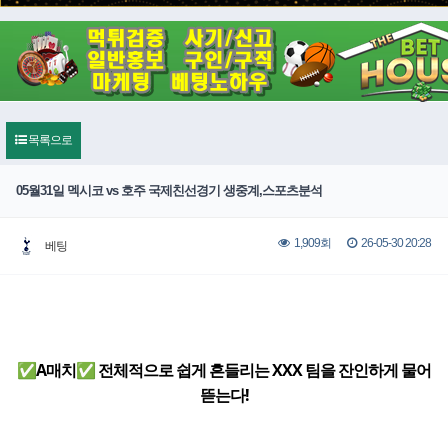
목록으로
05월31일 멕시코 vs 호주 국제친선경기 생중계,스포츠분석
26-05-30 20:28
1,909회
베팅
✅A매치✅ 전체적으로 쉽게 흔들리는 XXX 팀을 잔인하게 물어
뜯는다!