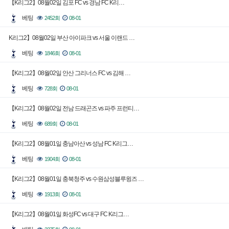
【K리그2】08월02일 김포 FC vs 경남 FC K리…
베팅
2452회
08-01
K리그2】08월02일 부산 아이파크 vs 서울 이랜드 …
베팅
1846회
08-01
【K리그2】08월02일 안산 그리너스 FC vs 김해 …
베팅
728회
08-01
【K리그2】08월02일 전남 드래곤즈 vs 파주 프런티…
베팅
689회
08-01
【K리그2】08월01일 충남아산 vs 성남 FC K리그…
베팅
1904회
08-01
【K리그2】08월01일 충북청주 vs 수원삼성블루윙즈 …
베팅
1913회
08-01
【K리그2】08월01일 화성FC vs 대구 FC K리그…