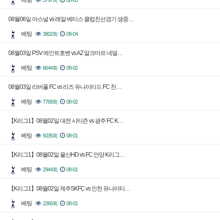
베팅
3797회
08-05
08월06일 아스널 vs 레알 베티스 클럽친선경기 생중…
베팅
3802회
08-04
08월03일 PSV 에인트호벤 vs AZ 알크마르 네덜…
베팅
6644회
08-02
08월03일 리버풀 FC vs 리즈 유나이티드 FC 친…
베팅
7768회
08-02
【K리그1】08월02일 대전 시티즌 vs 광주 FC K…
베팅
5035회
08-01
【K리그1】08월02일 울산HD vs FC 안양 K리그…
베팅
2944회
08-01
【K리그1】08월02일 제주SKFC vs 인천 유나이티…
베팅
2266회
08-01