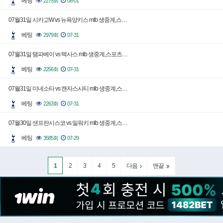
베팅
2275회
08-01
07월31일 시카고W vs 뉴욕양키스 mlb 생중계,스…
베팅
2979회
07-31
07월31일 탬파베이 vs 텍사스 mlb 생중계,스포츠…
베팅
2256회
07-31
07월31일 미네소타 vs 캔자스시티 mlb 생중계,스…
베팅
2263회
07-31
07월30일 샌프란시스코 vs 밀워키 mlb 생중계,스…
베팅
3585회
07-29
1
2
3
4
5
다음
맨끝