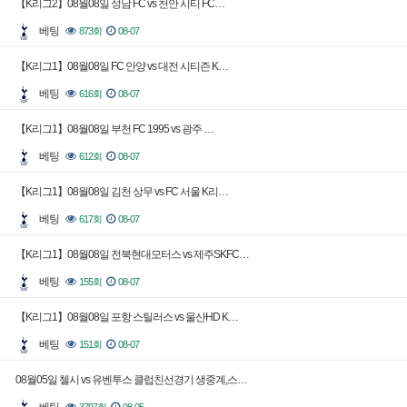
【K리그2】08월08일 성남 FC vs 천안 시티 FC…
베팅
873회
08-07
【K리그1】08월08일 FC 안양 vs 대전 시티즌 K…
베팅
616회
08-07
【K리그1】08월08일 부천 FC 1995 vs 광주 …
베팅
612회
08-07
【K리그1】08월08일 김천 상무 vs FC 서울 K리…
베팅
617회
08-07
【K리그1】08월08일 전북현대모터스 vs 제주SKFC…
베팅
155회
08-07
【K리그1】08월08일 포항 스틸러스 vs 울산HD K…
베팅
151회
08-07
08월05일 첼시 vs 유벤투스 클럽친선경기 생중계,스…