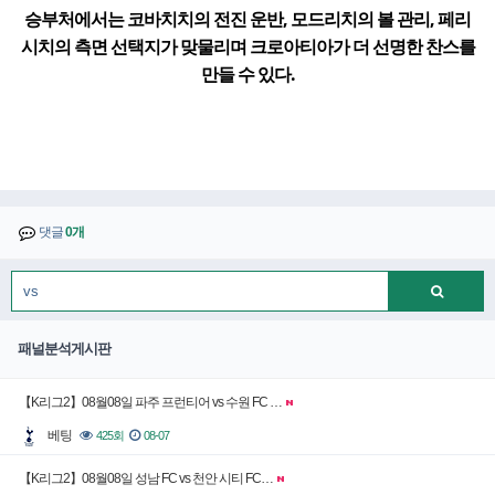
승부처에서는 코바치치의 전진 운반, 모드리치의 볼 관리, 페리
시치의 측면 선택지가 맞물리며 크로아티아가 더 선명한 찬스를
만들 수 있다.
댓글
0개
패널분석게시판
【K리그2】08월08일 파주 프런티어 vs 수원 FC …
베팅
425회
08-07
【K리그2】08월08일 성남 FC vs 천안 시티 FC…