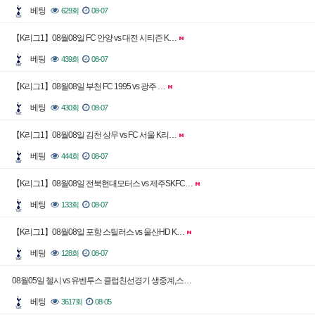
베팅
629회
08-07
【K리그1】08월08일 FC 안양 vs 대전 시티즌 K…
베팅
439회
08-07
【K리그1】08월08일 부천 FC 1995 vs 광주 …
베팅
430회
08-07
【K리그1】08월08일 김천 상무 vs FC 서울 K리…
베팅
444회
08-07
【K리그1】08월08일 전북현대모터스 vs 제주SKFC…
베팅
133회
08-07
【K리그1】08월08일 포항 스틸러스 vs 울산HD K…
베팅
128회
08-07
08월05일 첼시 vs 유벤투스 클럽친선경기 생중계,스…
베팅
3617회
08-05