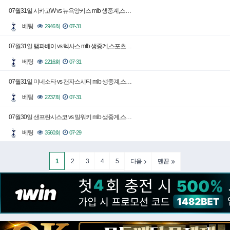
07월31일 시카고W vs 뉴욕양키스 mlb 생중계,스…
베팅
2946회
07-31
07월31일 탬파베이 vs 텍사스 mlb 생중계,스포츠…
베팅
2216회
07-31
07월31일 미네소타 vs 캔자스시티 mlb 생중계,스…
베팅
2237회
07-31
07월30일 샌프란시스코 vs 밀워키 mlb 생중계,스…
베팅
3560회
07-29
1
2
3
4
5
다음
맨끝