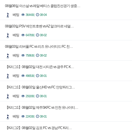
08월06일 아스널 vs 레알 베티스 클럽친선경기 생중…
베팅
3644회
08-04
08월03일 PSV 에인트호벤 vs AZ 알크마르 네덜…
베팅
6478회
08-02
08월03일 리버풀 FC vs 리즈 유나이티드 FC 친…
베팅
7586회
08-02
【K리그1】08월02일 대전 시티즌 vs 광주 FC K…
베팅
4965회
08-01
【K리그1】08월02일 울산HD vs FC 안양 K리그…
베팅
2918회
08-01
【K리그1】08월02일 제주SKFC vs 인천 유나이티…
베팅
2243회
08-01
【K리그2】08월02일 김포 FC vs 경남 FC K리…