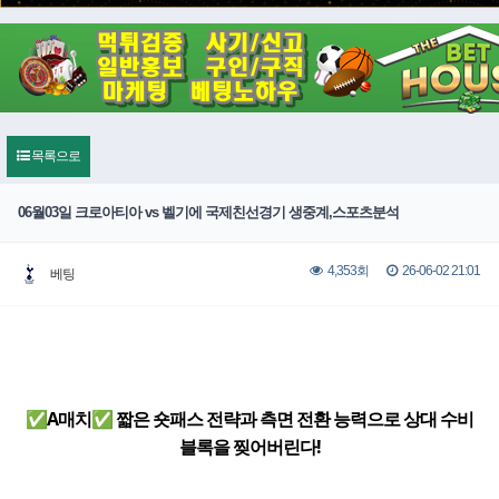
목록으로
06월03일 크로아티아 vs 벨기에 국제친선경기 생중계,스포츠분석
26-06-02 21:01
4,353회
베팅
✅A매치✅ 짧은 숏패스 전략과 측면 전환 능력으로 상대 수비
블록을 찢어버린다!