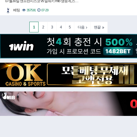
07월30일 샌프란시스코 vs 밀워키 mlb 생중계,스…
베팅
3575회
07-29
1
2
3
4
5
다음
맨끝