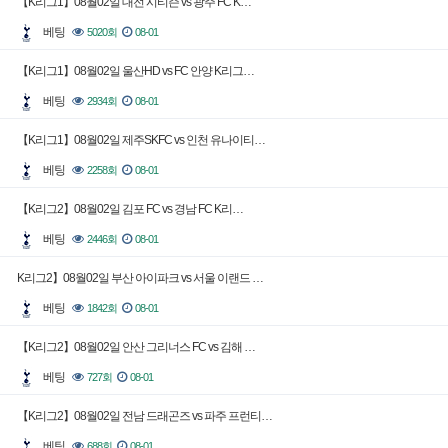
【K리그1】08월02일 대전 시티즌 vs 광주 FC K…
베팅
5020회
08-01
【K리그1】08월02일 울산HD vs FC 안양 K리그…
베팅
2934회
08-01
【K리그1】08월02일 제주SKFC vs 인천 유나이티…
베팅
2258회
08-01
【K리그2】08월02일 김포 FC vs 경남 FC K리…
베팅
2446회
08-01
K리그2】08월02일 부산 아이파크 vs 서울 이랜드 …
베팅
1842회
08-01
【K리그2】08월02일 안산 그리너스 FC vs 김해 …
베팅
727회
08-01
【K리그2】08월02일 전남 드래곤즈 vs 파주 프런티…
베팅
688회
08-01