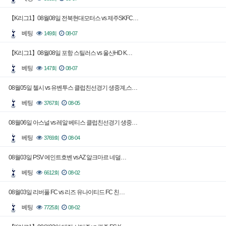
【K리그1】08월08일 전북현대모터스 vs 제주SKFC…
베팅
149회
08-07
【K리그1】08월08일 포항 스틸러스 vs 울산HD K…
베팅
147회
08-07
08월05일 첼시 vs 유벤투스 클럽친선경기 생중계,스…
베팅
3767회
08-05
08월06일 아스널 vs 레알 베티스 클럽친선경기 생중…
베팅
3769회
08-04
08월03일 PSV 에인트호벤 vs AZ 알크마르 네덜…
베팅
6612회
08-02
08월03일 리버풀 FC vs 리즈 유나이티드 FC 친…
베팅
7725회
08-02