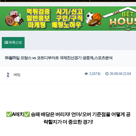
목록으로
06월05일 프랑스 vs 코트디부아르 국제친선경기 생중계,스포츠분석
26-06-04 21:04
3,167회
베팅
✅A매치✅ 승패 배당은 버리자! 언더/오버 기준점을 어떻게 공
략할지가 더 중요한 경기!