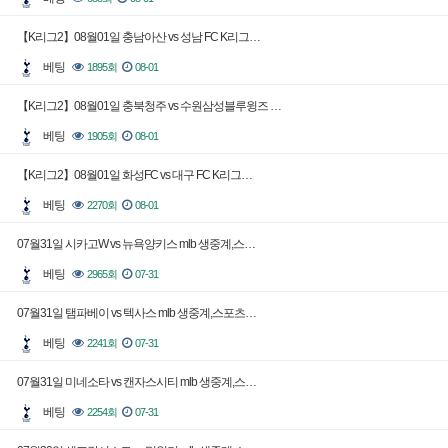
【K리그2】08월01일 충남아산 vs 성남 FC K리그…
베팅
1895회
08-01
【K리그2】08월01일 충북청주 vs 수원삼성블루윙즈 …
베팅
1905회
08-01
【K리그2】08월01일 화성FC vs 대구 FC K리그…
베팅
2270회
08-01
07월31일 시카고W vs 뉴욕양키스 mlb 생중계,스…
베팅
2965회
07-31
07월31일 탬파베이 vs 텍사스 mlb 생중계,스포츠…
베팅
2241회
07-31
07월31일 미네소타 vs 캔자스시티 mlb 생중계,스…
베팅
2254회
07-31