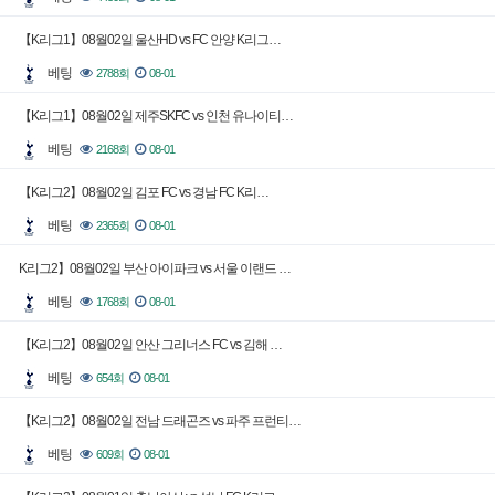
【K리그1】08월02일 울산HD vs FC 안양 K리그…
베팅
2788회
08-01
【K리그1】08월02일 제주SKFC vs 인천 유나이티…
베팅
2168회
08-01
【K리그2】08월02일 김포 FC vs 경남 FC K리…
베팅
2365회
08-01
K리그2】08월02일 부산 아이파크 vs 서울 이랜드 …
베팅
1768회
08-01
【K리그2】08월02일 안산 그리너스 FC vs 김해 …
베팅
654회
08-01
【K리그2】08월02일 전남 드래곤즈 vs 파주 프런티…
베팅
609회
08-01