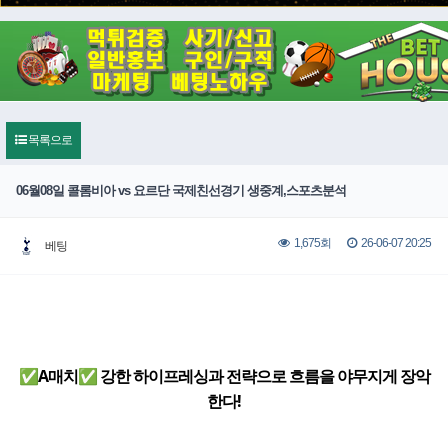
목록으로
06월08일 콜롬비아 vs 요르단 국제친선경기 생중계,스포츠분석
26-06-07 20:25
1,675회
베팅
✅A매치✅ 강한 하이프레싱과 전략으로 흐름을 야무지게 장악
한다!