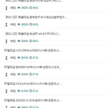
【K리그2】08월01일 충남아산 vs 성남 FC K리그…
베팅
1802회
08-01
【K리그2】08월01일 충북청주 vs 수원삼성블루윙즈 …
베팅
1800회
08-01
【K리그2】08월01일 화성FC vs 대구 FC K리그…
베팅
2165회
08-01
07월31일 시카고W vs 뉴욕양키스 mlb 생중계,스…
베팅
2874회
07-31
07월31일 탬파베이 vs 텍사스 mlb 생중계,스포츠…
베팅
2156회
07-31
07월31일 미네소타 vs 캔자스시티 mlb 생중계,스…
베팅
2176회
07-31
07월30일 샌프란시스코 vs 밀워키 mlb 생중계,스…
베팅
3498회
07-29