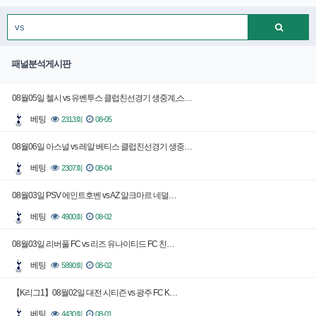
패널분석게시판
08월05일 첼시 vs 유벤투스 클럽친선경기 생중계,스…
베팅
2313회
08-05
08월06일 아스널 vs 레알 베티스 클럽친선경기 생중…
베팅
2307회
08-04
08월03일 PSV 에인트호벤 vs AZ 알크마르 네덜…
베팅
4900회
08-02
08월03일 리버풀 FC vs 리즈 유나이티드 FC 친…
베팅
5890회
08-02
【K리그1】08월02일 대전 시티즌 vs 광주 FC K…
베팅
4430회
08-01