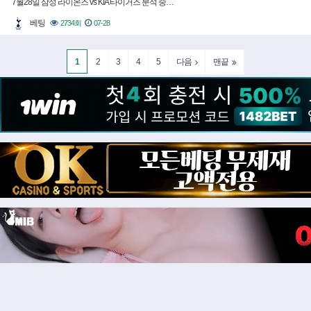
7월28일 삼성 라이온즈 vs KIA 타이거즈 분석 중…
베팅
2734회
07-28
1
2
3
4
5
다음
맨끝