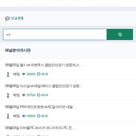
댓글
0개
패널분석게시판
08월05일 첼시 vs 유벤투스 클럽친선경기 생중계,스…
베팅
2594회
08-05
08월06일 아스널 vs 레알 베티스 클럽친선경기 생중…
베팅
2575회
08-04
08월03일 PSV 에인트호벤 vs AZ 알크마르 네덜…
베팅
5358회
08-02
08월03일 리버풀 FC vs 리즈 유나이티드 FC 친…