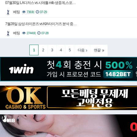
07월30일 LA다저스 vs 시애틀 mlb 생중계,스포…
베팅
736회
07-29
7월28일 삼성 라이온즈 vs KIA 타이거즈 분석 중…
베팅
2744회
07-28
1
2
3
4
5
다음
맨끝