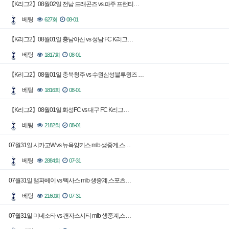
【K리그2】08월02일 전남 드래곤즈 vs 파주 프런티…
베팅
627회
08-01
【K리그2】08월01일 충남아산 vs 성남 FC K리그…
베팅
1817회
08-01
【K리그2】08월01일 충북청주 vs 수원삼성블루윙즈 …
베팅
1816회
08-01
【K리그2】08월01일 화성FC vs 대구 FC K리그…
베팅
2182회
08-01
07월31일 시카고W vs 뉴욕양키스 mlb 생중계,스…
베팅
2884회
07-31
07월31일 탬파베이 vs 텍사스 mlb 생중계,스포츠…
베팅
2160회
07-31
07월31일 미네소타 vs 캔자스시티 mlb 생중계,스…