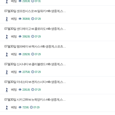
베팅
2181회
07-31
07월30일 샌프란시스코 vs 밀워키 mlb 생중계,스…
베팅
3508회
07-29
07월30일 샌디에이고 vs 콜로라도 mlb 생중계,스…
베팅
3362회
07-29
07월30일 탬파베이 vs 텍사스 mlb 생중계,스포츠…
베팅
2282회
07-29
07월30일 신시내티 vs 클리블랜드 mlb 생중계,스…
베팅
2275회
07-29
07월30일 미네소타 vs 캔자스시티 mlb 생중계,스…
베팅
2261회
07-29
07월30일 시카고W vs 뉴욕양키스 mlb 생중계,스…
베팅
723회
07-29