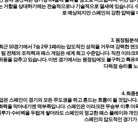
 거함을 상대하기에는 전술적으로나 기술적으로 열세에 있습니다. 수
로 예상되지만 스페인의 강한 압박을 
3. 원정팀분석
최근 10경기에서 7승 2무 1패라는 압도적인 성적을 거두며 강력한 면
 팀 전체의 조직력과 패스 게임은 세계 최고 수준입니다. 직전 이라
위용을 갖추고 있습니다. 이번 경기에서는 원정임에도 불구하고 특유의
다득점 승리를 노
4. 최종
업은 스페인이 경기의 모든 주도권을 쥐고 흔드는 흐름이 될 것입니다.
화력을 막아내기엔 역부족입니다. 스페인은 이라크전 무승부 이후 더욱
페루가 수비벽을 두텁게 쌓더라도 스페인의 정교한 패스 플레이와 개인
스페인의 압도적인 경기가 