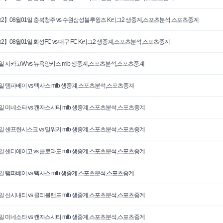
2】08월01일 충북청주 vs 수원삼성블루윙즈 K리그2 생중계,스포츠분석,스포츠중계
2】08월01일 화성FC vs 대구 FC K리그2 생중계,스포츠분석,스포츠중계
1일 시카고W vs 뉴욕양키스 mlb 생중계,스포츠분석,스포츠중계
1일 탬파베이 vs 텍사스 mlb 생중계,스포츠분석,스포츠중계
1일 미네소타 vs 캔자스시티 mlb 생중계,스포츠분석,스포츠중계
0일 샌프란시스코 vs 밀워키 mlb 생중계,스포츠분석,스포츠중계
0일 샌디에이고 vs 콜로라도 mlb 생중계,스포츠분석,스포츠중계
0일 탬파베이 vs 텍사스 mlb 생중계,스포츠분석,스포츠중계
0일 신시내티 vs 클리블랜드 mlb 생중계,스포츠분석,스포츠중계
0일 미네소타 vs 캔자스시티 mlb 생중계,스포츠분석,스포츠중계