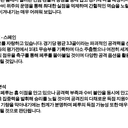
비 위주의 운영을 통해 최대한 실점을 억제하며 간헐적인 역습을 노릴
이겨내기는 매우 어려워 보입니다.
 - 스페인
모를 자랑하고 있습니다. 경기당 평균 3.3골이라는 파괴적인 공격력을
크와의 평가전에서 1대1 무승부를 기록하며 다소 주춤했으나 여전히 세
 점유율 축구를 통해 페루를 몰아붙일 것이며 다양한 공격 옵션을 
릴 것입니다.
분석
 페루는 홈 이점을 안고 있으나 공격력 부족과 수비 불안을 동시에 안
 집중력을 발휘해 승리를 노릴 것이며 공격진의 다채로운 득점 지원
 기량을 막아내기에는 한계가 분명하며 페루의 득점 가능성 또한 매우
될 것으로 판단됩니다.