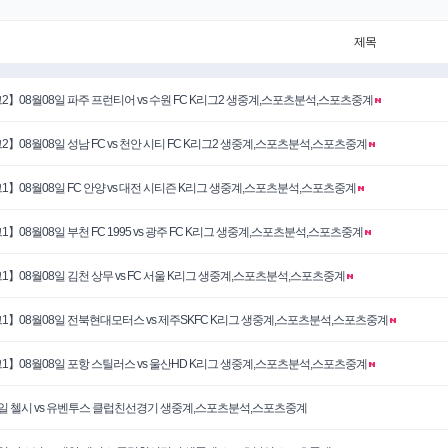
제목
2】08월08일 파주 프런티어 vs 수원 FC K리그2 생중계,스포츠분석,스포츠중계
2】08월08일 성남 FC vs 천안 시티 FC K리그2 생중계,스포츠분석,스포츠중계
1】08월08일 FC 안양 vs 대전 시티즌 K리그 생중계,스포츠분석,스포츠중계
1】08월08일 부천 FC 1995 vs 광주 FC K리그 생중계,스포츠분석,스포츠중계
1】08월08일 김천 상무 vs FC 서울 K리그 생중계,스포츠분석,스포츠중계
1】08월08일 전북현대모터스 vs 제주SKFC K리그 생중계,스포츠분석,스포츠중계
1】08월08일 포항 스틸러스 vs 울산HD K리그 생중계,스포츠분석,스포츠중계
5일 첼시 vs 유벤투스 클럽친선경기 생중계,스포츠분석,스포츠중계