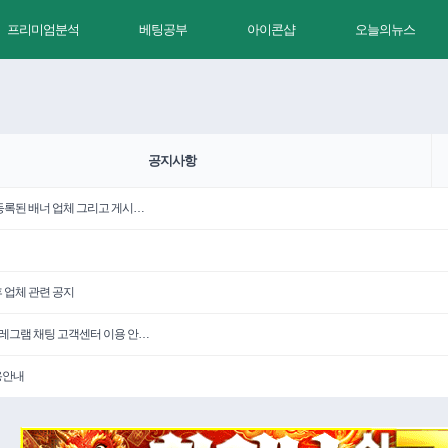
프리미엄분석
베팅공부
아이콘샵
오늘의뉴스
공지사항
 등록된 배너 업체 그리고 게시…
휴 업체 관련 공지
텔레그램 채팅 고객센터 이용 안…
용안내