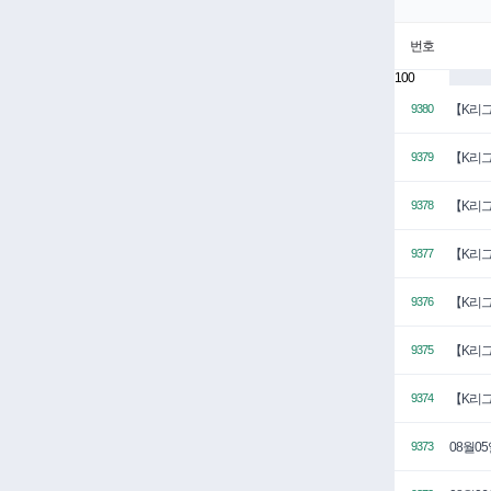
번호
100
【K리그
9380
【K리그
9379
【K리그
9378
【K리그
9377
【K리그
9376
【K리그
9375
【K리그
9374
08월0
9373