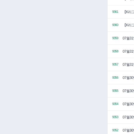
【K리그
9361
【K리그
9360
07월3
9359
07월3
9358
07월3
9357
07월3
9356
07월3
9355
07월3
9354
07월3
9353
07월3
9352