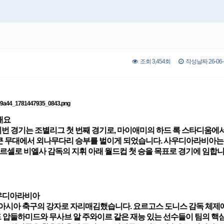
조회 3,454회
작성날짜 26-06-1
개요
번 경기는 조별리그 첫 번째 경기로, 마이애미의 하드 록 스타디움에
번 큰 무대에서 외나무다리 승부를 벌이게 되었습니다. 사우디아라비아는
르셀로 비엘사 감독의 지휘 아래 월드컵 첫 승을 목표로 경기에 임합니
 사우디아라비아
하며 아시아 축구의 강자로 자리매김했습니다.
요르고스 도니스
감독 체제에
드 압둘하미드와 무사브 알 주와이르 같은 재능 있는 선수들이 팀의 핵