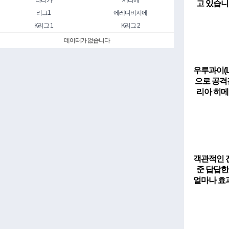
라리가
세리에
고 있습니
리그1
에레디비지에
K리그 1
K리그 2
데이터가 없습니다
우루과이(L
으로 공격
리아 히메
객관적인 
준 답답한
얼마나 효