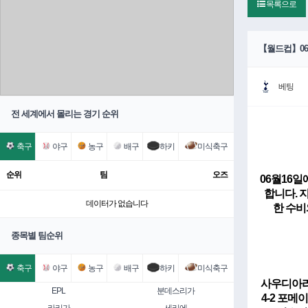
목록으로
【월드컵】06
베팅
전 세계에서 몰리는 경기 순위
축구
야구
농구
배구
하키
미식축구
순위
팀
오즈
06월16
합니다. 
데이터가 없습니다
한 수비
종목별 팀순위
축구
야구
농구
배구
하키
미식축구
사우디아라비
EPL
분데스리가
4-2 포