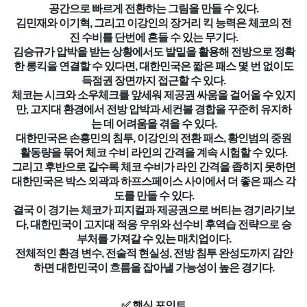
공간으로 빠르게 전환하는 그림을 만들 수 있다.
김민재와 이기혁, 그리고 이강인의 장거리 킥 능력은 체코의 전
진 수비를 단번에 흔들 수 있는 무기다.
김승규가 압박을 받는 상황에서도 발밑을 활용해 전방으로 정확
한 롱킥을 연결할 수 있다면, 대한민국은 짧은 패스 몇 번 없이도
득점권 장면까지 접근할 수 있다.
체코는 시크와 소우체크를 앞세워 제공권 싸움을 걸어올 수 있지
만, 고지대 환경에서 전방 압박과 세컨볼 경합을 꾸준히 유지하
는 데 어려움을 겪을 수 있다.
대한민국은 손흥민의 침투, 이강인의 전환 패스, 황인범의 중원
활동량을 묶어 체코 수비 라인의 간격을 계속 시험할 수 있다.
그리고 후반으로 갈수록 체코 수비가 라인 간격을 좁히지 못하면
대한민국은 박스 외곽과 하프스페이스 사이에서 더 좋은 패스 각
도를 만들 수 있다.
결국 이 경기는 체코가 피지컬과 제공권으로 버티는 경기라기보
다, 대한민국이 고지대 적응 우위와 선수비 후역습 전략으로 승
부처를 가져갈 수 있는 매치업이다.
전체적인 환경 변수, 전술적 현실성, 전방 침투 완성도까지 감안
하면 대한민국이 흐름을 잡아낼 가능성이 높은 경기다.
✅ 핵심 포인트