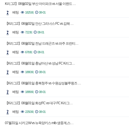
K리그2】08월02일 부산 아이파크 vs 서울 이랜드 …
베팅
1825회
08-01
【K리그2】08월02일 안산 그리너스 FC vs 김해 …
베팅
722회
08-01
【K리그2】08월02일 전남 드래곤즈 vs 파주 프런티…
베팅
678회
08-01
【K리그2】08월01일 충남아산 vs 성남 FC K리그…
베팅
1880회
08-01
【K리그2】08월01일 충북청주 vs 수원삼성블루윙즈 …
베팅
1889회
08-01
【K리그2】08월01일 화성FC vs 대구 FC K리그…
베팅
2250회
08-01
07월31일 시카고W vs 뉴욕양키스 mlb 생중계,스…