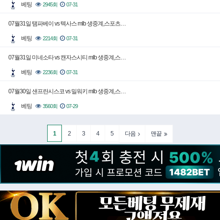
베팅
2945회
07-31
07월31일 탬파베이 vs 텍사스 mlb 생중계,스포츠…
베팅
2214회
07-31
07월31일 미네소타 vs 캔자스시티 mlb 생중계,스…
베팅
2236회
07-31
07월30일 샌프란시스코 vs 밀워키 mlb 생중계,스…
베팅
3560회
07-29
1
2
3
4
5
다음
맨끝