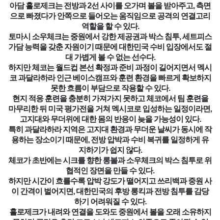
아담 흘로제크는 전방과 2선 사이를 오가며 볼을 받아주고, 측면
으로 빠졌다가 안쪽으로 들어오는 움직임으로 공격의 연결고리
역할을 할 수 있다.
토마시 소우체크는 중원에서 강한 제공권과 박스 침투, 세트피스
가담 능력을 갖춘 자원이기 때문에 대한민국 수비 입장에서도 절
대 가볍게 볼 수 없는 선수다.
하지만 체코는 월드컵 본선 확정과 준비 과정이 길어지면서 멕시
코 과달라하라 인근 베이스캠프와 훈련 환경을 빠르게 확보하지
못한 흐름이 부담으로 작용할 수 있다.
현지 적응 훈련을 충분히 가져가지 못하고 체코에서 팀 훈련을
마무리한 뒤 미국 평가전을 거쳐 멕시코로 입성하는 일정이라면,
고지대와 무더위에 대한 몸의 반응이 늦을 가능성이 있다.
특히 과달라하라 지역은 고지대 환경과 무더운 날씨가 동시에 작
용하는 장소이기 때문에, 전방 압박과 수비 복귀를 일정하게 유
지하기가 쉽지 않다.
체코가 초반에는 시크를 향한 롱볼과 소우체크의 박스 침투로 위
협적인 장면을 만들 수 있다.
하지만 시간이 흐를수록 압박 강도가 떨어지고 쓰리백과 중원 사
이 간격이 벌어지면, 대한민국의 후방 롱킥과 전방 침투를 감당
하기 어려워질 수 있다.
흘로제크가 내려와 연결을 도와도 중원에서 볼을 오래 소유하지