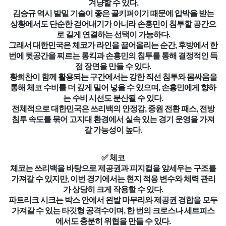
겨냥할 수 있다.
김승규 역시 발밑 기술이 좋은 골키퍼이기 때문에 압박을 받는
상황에서도 단순한 걷어내기가 아니라 손흥민이 침투할 공간으
로 길게 연결하는 선택이 가능하다.
그래서 대한민국은 체코가 라인을 끌어올리는 순간, 후방에서 한
번에 뒷공간을 찌르는 롱킥과 손흥민의 침투를 통해 결정적인 득
점 장면을 만들 수 있다.
황희찬이 함께 활용되는 구간에서는 강한 직선 침투와 몸싸움을
통해 체코 수비를 더 깊게 밀어 넣을 수 있으며, 손흥민에게 향하
는 수비 시선도 분산될 수 있다.
전체적으로 대한민국은 쓰리백의 안정감, 중원 전환 패스, 전방
침투 속도를 묶어 고지대 환경에서 실속 있는 경기 운영을 가져
갈 가능성이 높다.
✅ 체코
체코는 쓰리백을 바탕으로 제공권과 피지컬을 앞세우는 구조를
가져갈 수 있지만, 이번 경기에서는 현지 적응 변수와 체력 관리
가 상당히 크게 작용할 수 있다.
파트리크 시크는 박스 안에서 왼발 마무리와 제공권 경합을 모두
가져갈 수 있는 타깃형 공격수이며, 한 번의 크로스나 세트피스
에서도 충분히 위협을 만들 수 있다.