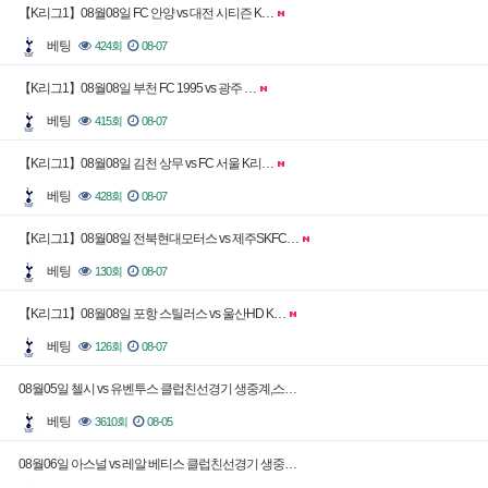
【K리그1】08월08일 FC 안양 vs 대전 시티즌 K…
베팅
424회
08-07
【K리그1】08월08일 부천 FC 1995 vs 광주 …
베팅
415회
08-07
【K리그1】08월08일 김천 상무 vs FC 서울 K리…
베팅
428회
08-07
【K리그1】08월08일 전북현대모터스 vs 제주SKFC…
베팅
130회
08-07
【K리그1】08월08일 포항 스틸러스 vs 울산HD K…
베팅
126회
08-07
08월05일 첼시 vs 유벤투스 클럽친선경기 생중계,스…
베팅
3610회
08-05
08월06일 아스널 vs 레알 베티스 클럽친선경기 생중…