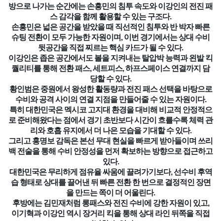
방으로 나가는 순간에는 손흥민의 침투 속도와 이강인의 전진 패
스 감각을 함께 활용할 수 있는 구조다.
손흥민은 넓은 공간을 받았을 때 직선적인 침투와 반 박자 빠른
슈팅 전환이 모두 가능한 자원이며, 이번 경기에서는 상대 수비
뒷공간을 직접 찌르는 핵심 카드가 될 수 있다.
이강인은 좁은 공간에서도 볼을 지켜내는 탈압박 능력과 왼발 킥
퀄리티를 통해 전환 패스, 세트피스, 하프스페이스 연결까지 담
당할 수 있다.
황인범은 중원에서 왕성한 활동량과 전진 패스 선택을 바탕으로
수비와 공격 사이의 연결 지점을 만들어줄 수 있는 자원이다.
특히 대한민국은 멕시코 고지대 환경을 대비해 비교적 안정적으
로 준비해왔다는 점에서 경기 초반보다 시간이 흐를수록 체력 관
리와 호흡 유지에서 더 나은 모습을 기대할 수 있다.
그리고 홍명보 감독은 본선 무대 현실을 빠르게 받아들이며 쓰리
백 전술을 통해 수비 안정성을 먼저 확보하는 방향으로 접근하고
있다.
대한민국은 무리하게 점유율 싸움에 끌려가기보다, 선수비 후역
습 형태로 상대를 끌어낸 뒤 빠른 전환 한 번으로 결정적인 장면
을 만드는 쪽이 더 어울린다.
후방에는 김민재처럼 롱패스와 전진 수비에 강한 자원이 있고,
이기혁과 이강인 역시 장거리 킥을 통해 상대 라인 뒤쪽을 직접