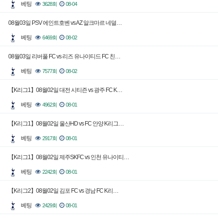
베팅
3628회
08-04
08월03일 PSV 에인트호벤 vs AZ 알크마르 네덜…
베팅
6469회
08-02
08월03일 리버풀 FC vs 리즈 유나이티드 FC 친…
베팅
7577회
08-02
【K리그1】08월02일 대전 시티즌 vs 광주 FC K…
베팅
4962회
08-01
【K리그1】08월02일 울산HD vs FC 안양 K리그…
베팅
2917회
08-01
【K리그1】08월02일 제주SKFC vs 인천 유나이티…
베팅
2242회
08-01
【K리그2】08월02일 김포 FC vs 경남 FC K리…
베팅
2429회
08-01