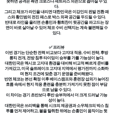
못하면 공격은 측면 크로스나 세트피스 의존으로 좁아질 수 있
다.
그리고 체코가 라인을 내리면 대한민국은 이강인의 왼발 전환 패
스와 황인범의 전진 패스로 박스 외곽 공간을 두드릴 수 있다.
반대로 라인을 올리면 손흥민과 황희찬이 뒷공간을 파고드는 장
면이 바로 살아날 수 있어 체코 수비 선택지는 계속 불편해질 수
있다.
✅ 프리뷰
이번 경기는 단순한 전력 비교보다 고지대 적응, 수비 전략, 후방
롱킥 전개, 전방 침투 타이밍이 승부를 가를 가능성이 높다.
대한민국은 멕시코 고지대 환경을 대비해 비교적 빠르게 준비를
가져갔고, 미국 솔트레이크 고지대 지역에서 평가전까지 소화하
며 현지 조건에 맞춘 경기 운영을 준비해왔다.
반면 체코는 본선 확정 이후 베이스캠프와 훈련장 섭외가 늦어진
흐름 속에서 현지 적응 훈련을 충분히 가져가지 못한 점이 부담
으로 남을 수 있다.
이 차이는 경기 초반보다 후반 승부처에서 더 크게 드러날 가능
성이 높다.
대한민국은 쓰리백을 통해 시크의 제공권과 소우체크의 박스 침
투를 먼저 제어하고, 볼을 탈취한 뒤에는 손흥민이 움직이는 뒷