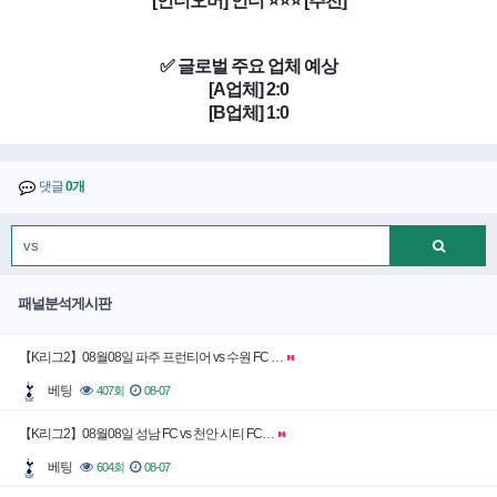
[언더오버] 언더 ⭐⭐⭐ [추천]
✅ 글로벌 주요 업체 예상
[A업체] 2:0
[B업체] 1:0
댓글
0개
패널분석게시판
【K리그2】08월08일 파주 프런티어 vs 수원 FC …
베팅
407회
08-07
【K리그2】08월08일 성남 FC vs 천안 시티 FC…
베팅
604회
08-07