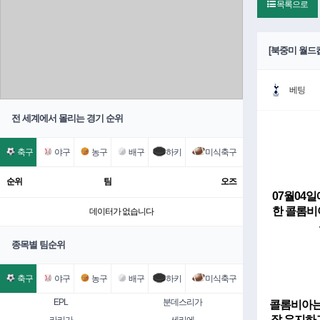
목록으로
[북중미 월드컵
베팅
전 세계에서 몰리는 경기 순위
축구
야구
농구
배구
하키
미식축구
순위
팀
오즈
07월04
한 콜롬비
데이터가 없습니다
종목별 팀순위
축구
야구
농구
배구
하키
미식축구
EPL
분데스리가
콜롬비아는 
잘 유지하