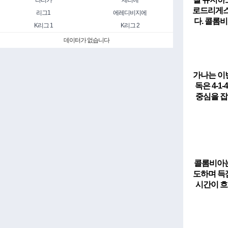
라리가
세리에
로드리게
리그1
에레디비지에
다. 콜롬
K리그 1
K리그 2
데이터가 없습니다
가나는 이
독은 4-
중심을 잡
콜롬비아는
도하며 득
시간이 흐