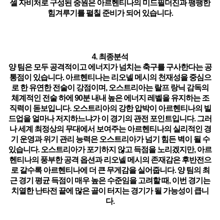
셀 자비처로 구성된 중원은 아르헨티나의 미드필더진과 팽팽한
힘겨루기를 펼칠 준비가 되어 있습니다.
4. 최종분석
양 팀은 모두 공격적이고 에너지가 넘치는 축구를 구사한다는 공
통점이 있습니다. 아르헨티나는 리오넬 메시의 천재성을 중심으
로 한 유연한 전술이 강점이며, 오스트리아는 랄프 랑닉 감독의
체계적인 전술 하에 90분 내내 높은 에너지 레벨을 유지하는 조
직력이 돋보입니다. 오스트리아의 강한 압박이 아르헨티나의 빌
드업을 얼마나 저지하느냐가 이 경기의 관전 포인트입니다. 그러
나 세계 최정상의 무대에서 보여주는 아르헨티나의 실리적인 경
기 운영과 위기 관리 능력은 오스트리아가 넘기 힘든 벽이 될 수
있습니다. 오스트리아가 포기하지 않고 득점을 노리겠지만, 아르
헨티나의 풍부한 공격 옵션과 리오넬 메시의 존재감은 후반전으
로 갈수록 아르헨티나에 더 큰 무게감을 실어줍니다. 양 팀의 최
근 경기 평균 득점이 매우 높은 수준임을 고려할 때, 이번 경기는
치열한 난타전 끝에 많은 골이 터지는 경기가 될 가능성이 큽니
다.