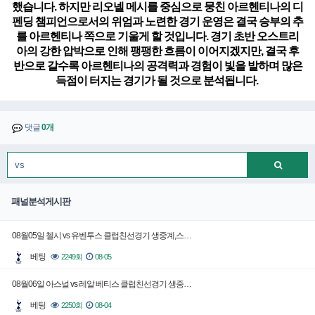
했습니다. 하지만 리오넬 메시를 중심으로 뭉친 아르헨티나의 디
펜딩 챔피언으로서의 위엄과 노련한 경기 운영은 결국 승부의 추
를 아르헨티나 쪽으로 기울게 할 것입니다. 경기 초반 오스트리
아의 강한 압박으로 인해 팽팽한 흐름이 이어지겠지만, 결국 후
반으로 갈수록 아르헨티나의 공격력과 경험이 빛을 발하며 많은
득점이 터지는 경기가 될 것으로 분석됩니다.
댓글
0개
패널분석게시판
08월05일 첼시 vs 유벤투스 클럽친선경기 생중계,스…
베팅
2249회
08-05
08월06일 아스널 vs 레알 베티스 클럽친선경기 생중…
베팅
2250회
08-04