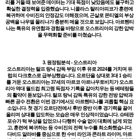
리를 거둘 때 보여준 데이터는 기대 득점이 낮았음에도 불구하고
확실한 결정력을 입증했습니다. 니콜라스 탈리아피코가 훈련에
복귀하며 수비진의 안정감도 더해졌으며, 곤살로 몬티엘의 부상
공백을 나우엘 몰리나가 충분히 메울 것으로 보입니다. 아르헨티
나는 특유의 유연함과 경험을 바탕으로 오스트리아의 강한 압박
을 무력화할 준비를 마쳤습니다.
3. 원정팀분석 - 오스트리아
오스트리아는 랄프 랑닉 감독 부임 이후 유로 2024를 거치며 유
럽의 다크호스로 급부상했습니다. 요르단을 상대로 3대 1 승리
를 거둔 오스트리아는 37세의 마르코 아르나우토비치가 오스트
리아 역대 월드컵 최고령 득점자 기록을 갈아치우는 등 베테랑들
의 활약이 돋보입니다. 랄프 랑닉 감독 특유의
강한 전방 압박과
빠른 공수 전환
은 이번 경기에서도 아르헨티나를 괴롭힐 핵심 요
소입니다. 첫 경기 요르단전에서 후반 중반 이후 경기력을 끌어
올리며 상대를 압도하는 모습은 매우 인상적이었습니다. 슈테판
포슈가 턱 부상을 입었으나 다행히 수술 없이 대회에 남게 되었
고, 훈련에 복귀하는 등 수비진의 전력 누수를 최소화했습니다.
다비드 알라바를 중심으로 한 수비 라인과 콘라트 라이머, 마르