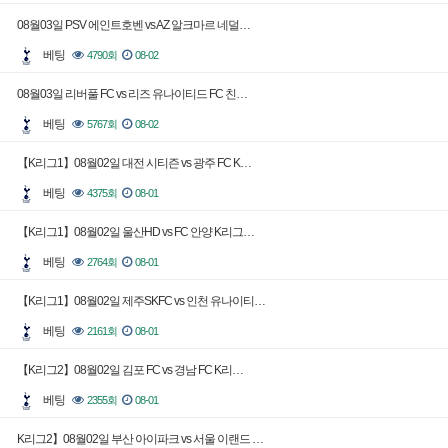
08월03일 PSV 에인트호벤 vs AZ 알크마르 네덜…
베팅
4790회
08-02
08월03일 리버풀 FC vs 리즈 유나이티드 FC 친…
베팅
5767회
08-02
【K리그1】08월02일 대전 시티즌 vs 광주 FC K…
베팅
4375회
08-01
【K리그1】08월02일 울산HD vs FC 안양 K리그…
베팅
2764회
08-01
【K리그1】08월02일 제주SKFC vs 인천 유나이티…
베팅
2161회
08-01
【K리그2】08월02일 김포 FC vs 경남 FC K리…
베팅
2355회
08-01
K리그2】08월02일 부산 아이파크 vs 서울 이랜드 …