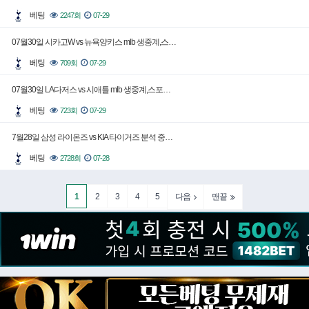
베팅
2247회
07-29
07월30일 시카고W vs 뉴욕양키스 mlb 생중계,스…
베팅
709회
07-29
07월30일 LA다저스 vs 시애틀 mlb 생중계,스포…
베팅
723회
07-29
7월28일 삼성 라이온즈 vs KIA 타이거즈 분석 중…
베팅
2728회
07-28
1
2
3
4
5
다음
맨끝