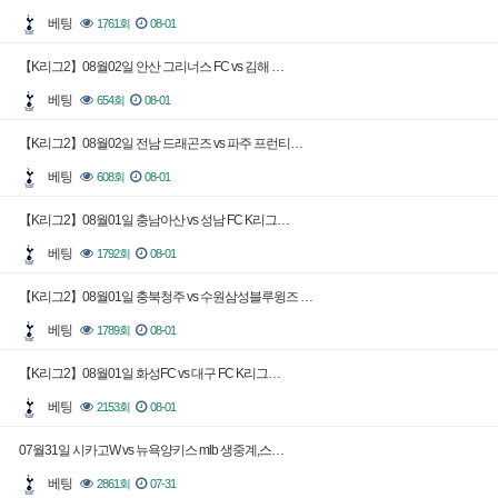
베팅
1761회
08-01
【K리그2】08월02일 안산 그리너스 FC vs 김해 …
베팅
654회
08-01
【K리그2】08월02일 전남 드래곤즈 vs 파주 프런티…
베팅
608회
08-01
【K리그2】08월01일 충남아산 vs 성남 FC K리그…
베팅
1792회
08-01
【K리그2】08월01일 충북청주 vs 수원삼성블루윙즈 …
베팅
1789회
08-01
【K리그2】08월01일 화성FC vs 대구 FC K리그…
베팅
2153회
08-01
07월31일 시카고W vs 뉴욕양키스 mlb 생중계,스…
베팅
2861회
07-31