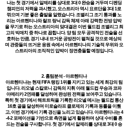
나는 첫 경기에서 알제리를 상대로 3대 0 완승을 거두며 디펜딩
챔피언의 저력을 과시했고, 오스트리아 역시 요르단을 3대 1로
꺾으며 기분 좋은 출발을 알렸습니다. 조별리그 조기 통과를 노
리는 아르헨티나와 랄프 랑닉 감독 체제 아래 강력한 전방 압박
을 무기로 하는 오스트리아의 맞대결은 이번 월드컵 조별리그 최
고의 빅매치 중 하나로 꼽힙니다. 양 팀 모두 공격적인 전술을 선
호하는 만큼, 경기 내내 뜨거운 공방전이 펼쳐질 것으로 예상되
며 관중들의 뜨거운 응원 속에서 아르헨티나의 기술적 우위와 오
스트리아의 조직적인 압박이 정면충돌할 예정입니다.
2. 홈팀분석 - 아르헨티나
아르헨티나는 현재 FIFA 랭킹 1위를 지키고 있는 세계 최강의 팀
입니다. 리오넬 스칼로니 감독의 지휘 아래 월드컵 우승과 코파
아메리카 2연패를 달성하며 완성된 전력을 보여주고 있습니다.
특히 첫 경기에서 해트트릭을 기록한
리오넬 메시
는 월드컵 통산
16호 골을 달성하며 미로슬라프 클로제의 기록과 동률을 이뤘
고, 이번 경기에서 기록 경신을 노리고 있습니다. 아르헨티나는 4
-4-2 포메이션을 기반으로 측면을 넓게 활용하며 상대 수비를 흔
드는 전술을 구사합니다. 첫 경기에서 알제리를 상대로 3대 0 승