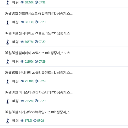
베팅
1835회
07-31
07월30일 샌프란시스코 vs 밀워키 mlb 생중계,스…
베팅
3181회
07-29
07월30일 샌디에이고 vs 콜로라도 mlb 생중계,스…
베팅
3057회
07-29
07월30일 탬파베이 vs 텍사스 mlb 생중계,스포츠…
베팅
2199회
07-29
07월30일 신시내티 vs 클리블랜드 mlb 생중계,스…
베팅
2188회
07-29
07월30일 미네소타 vs 캔자스시티 mlb 생중계,스…
베팅
2182회
07-29
07월30일 시카고W vs 뉴욕양키스 mlb 생중계,스…
베팅
675회
07-29