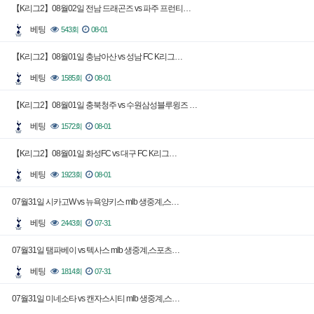
【K리그2】08월02일 전남 드래곤즈 vs 파주 프런티…
베팅
543회
08-01
【K리그2】08월01일 충남아산 vs 성남 FC K리그…
베팅
1585회
08-01
【K리그2】08월01일 충북청주 vs 수원삼성블루윙즈 …
베팅
1572회
08-01
【K리그2】08월01일 화성FC vs 대구 FC K리그…
베팅
1923회
08-01
07월31일 시카고W vs 뉴욕양키스 mlb 생중계,스…
베팅
2443회
07-31
07월31일 탬파베이 vs 텍사스 mlb 생중계,스포츠…
베팅
1814회
07-31
07월31일 미네소타 vs 캔자스시티 mlb 생중계,스…