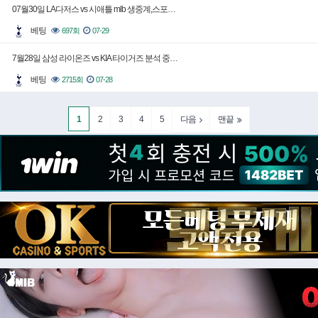
07월30일 LA다저스 vs 시애틀 mlb 생중계,스포…
베팅
697회
07-29
7월28일 삼성 라이온즈 vs KIA 타이거즈 분석 중…
베팅
2715회
07-28
1
2
3
4
5
다음
맨끝