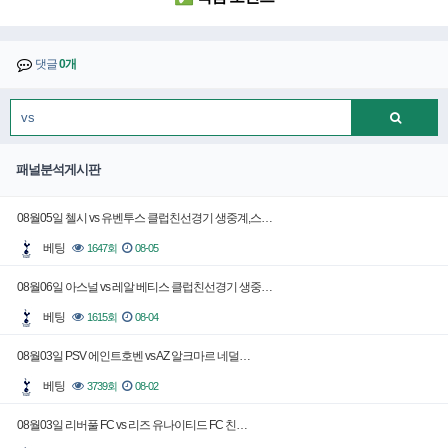
댓글
0개
패널분석게시판
08월05일 첼시 vs 유벤투스 클럽친선경기 생중계,스…
베팅
1647회
08-05
08월06일 아스널 vs 레알 베티스 클럽친선경기 생중…
베팅
1615회
08-04
08월03일 PSV 에인트호벤 vs AZ 알크마르 네덜…
베팅
3739회
08-02
08월03일 리버풀 FC vs 리즈 유나이티드 FC 친…