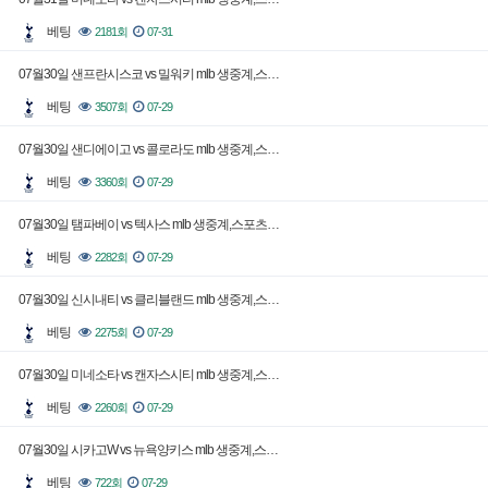
베팅
2181회
07-31
07월30일 샌프란시스코 vs 밀워키 mlb 생중계,스…
베팅
3507회
07-29
07월30일 샌디에이고 vs 콜로라도 mlb 생중계,스…
베팅
3360회
07-29
07월30일 탬파베이 vs 텍사스 mlb 생중계,스포츠…
베팅
2282회
07-29
07월30일 신시내티 vs 클리블랜드 mlb 생중계,스…
베팅
2275회
07-29
07월30일 미네소타 vs 캔자스시티 mlb 생중계,스…
베팅
2260회
07-29
07월30일 시카고W vs 뉴욕양키스 mlb 생중계,스…
베팅
722회
07-29