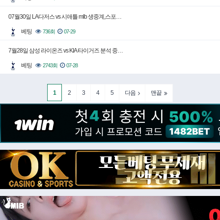
07월30일 LA다저스 vs 시애틀 mlb 생중계,스포…
베팅
736회
07-29
7월28일 삼성 라이온즈 vs KIA 타이거즈 분석 중…
베팅
2743회
07-28
1
2
3
4
5
다음
맨끝