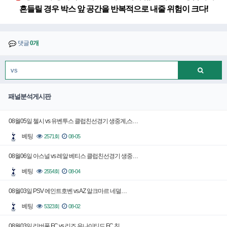
흔들릴 경우 박스 앞 공간을 반복적으로 내줄 위험이 크다!
댓글
0개
패널분석게시판
08월05일 첼시 vs 유벤투스 클럽친선경기 생중계,스…
베팅
2571회
08-05
08월06일 아스널 vs 레알 베티스 클럽친선경기 생중…
베팅
2554회
08-04
08월03일 PSV 에인트호벤 vs AZ 알크마르 네덜…
베팅
5323회
08-02
08월03일 리버풀 FC vs 리즈 유나이티드 FC 친…