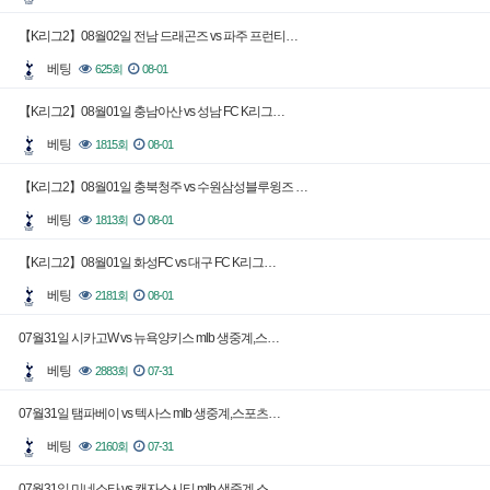
【K리그2】08월02일 전남 드래곤즈 vs 파주 프런티…
베팅
625회
08-01
【K리그2】08월01일 충남아산 vs 성남 FC K리그…
베팅
1815회
08-01
【K리그2】08월01일 충북청주 vs 수원삼성블루윙즈 …
베팅
1813회
08-01
【K리그2】08월01일 화성FC vs 대구 FC K리그…
베팅
2181회
08-01
07월31일 시카고W vs 뉴욕양키스 mlb 생중계,스…
베팅
2883회
07-31
07월31일 탬파베이 vs 텍사스 mlb 생중계,스포츠…
베팅
2160회
07-31
07월31일 미네소타 vs 캔자스시티 mlb 생중계,스…