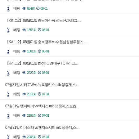
베팅
654회
08-01
【K리그2】08월01일 충남아산 vs 성남 FC K리그…
베팅
1856회
08-01
【K리그2】08월01일 충북청주 vs 수원삼성블루윙즈 …
베팅
1861회
08-01
【K리그2】08월01일 화성FC vs 대구 FC K리그…
베팅
2222회
08-01
07월31일 시카고W vs 뉴욕양키스 mlb 생중계,스…
베팅
2911회
07-31
07월31일 탬파베이 vs 텍사스 mlb 생중계,스포츠…
베팅
2188회
07-31
07월31일 미네소타 vs 캔자스시티 mlb 생중계,스…
베팅
2205회
07-31