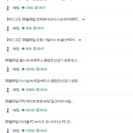
베팅
234회
08-07
【K리그1】08월08일 전북현대모터스 vs 제주SKFC…
베팅
85회
08-07
【K리그1】08월08일 포항 스틸러스 vs 울산HD K…
베팅
86회
08-07
08월05일 첼시 vs 유벤투스 클럽친선경기 생중계,스…
베팅
3254회
08-05
08월06일 아스널 vs 레알 베티스 클럽친선경기 생중…
베팅
3248회
08-04
08월03일 PSV 에인트호벤 vs AZ 알크마르 네덜…
베팅
6072회
08-02
08월03일 리버풀 FC vs 리즈 유나이티드 FC 친…
베팅
7226회
08-02