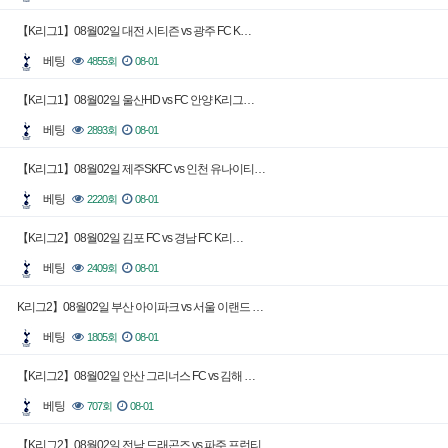
【K리그1】08월02일 대전 시티즌 vs 광주 FC K…
베팅
4855회
08-01
【K리그1】08월02일 울산HD vs FC 안양 K리그…
베팅
2893회
08-01
【K리그1】08월02일 제주SKFC vs 인천 유나이티…
베팅
2220회
08-01
【K리그2】08월02일 김포 FC vs 경남 FC K리…
베팅
2409회
08-01
K리그2】08월02일 부산 아이파크 vs 서울 이랜드 …
베팅
1805회
08-01
【K리그2】08월02일 안산 그리너스 FC vs 김해 …
베팅
707회
08-01
【K리그2】08월02일 전남 드래곤즈 vs 파주 프런티…