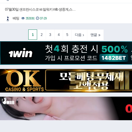
07월30일 샌프란시스코 vs 밀워키 mlb 생중계,스…
베팅
3530회
07-29
1
2
3
4
5
다음
맨끝