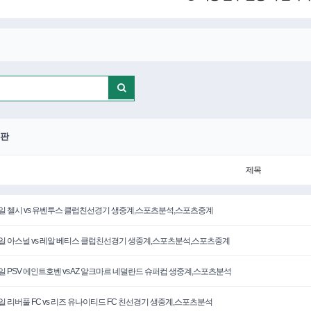
판
제목
5일 첼시 vs 유벤투스 클럽친선경기 생중계,스포츠분석,스포츠중계
6일 아스널 vs 레알 베티스 클럽친선경기 생중계,스포츠분석,스포츠중계
3일 PSV 에인트호벤 vs AZ 알크마르 네덜란드 슈퍼컵 생중계,스포츠분석
3일 리버풀 FC vs 리즈 유나이티드 FC 친선경기 생중계,스포츠분석