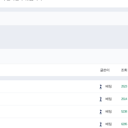
글쓴이
조회
베팅
2523
베팅
2514
베팅
5238
베팅
6295