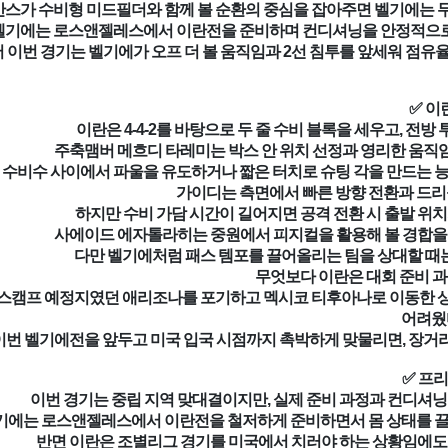
스가 수비형 미드필더와 함께 볼 순환의 중심을 잡아주면 벨기에는 무
벨기에는 로스앤젤레스에서 이란전을 준비하며 컨디셔닝을 안정적으로 
 이번 경기는 벨기에가 오프 더 볼 움직임과 2선 침투를 앞세워 점유율
✅ 이
이란은 4-4-2를 바탕으로 두 줄 수비 블록을 세우고, 전
주축맴버 메흐디 타레미는 박스 안 위치 선정과 영리한 움직임
수비수 사이에서 파울을 유도하거나 짧은 터치로 슈팅 각을 만드는 능력
가이디는 측면에서 빠른 방향 전환과 드리
하지만 수비 가담 시간이 길어지면 공격 전환 시 출발 위치
사에이드 에자톨라히는 중원에서 피지컬을 활용해 볼 경합을 버
다만 벨기에처럼 패스 템포를 끌어올리는 팀을 상대할 때
무엇보다 이란은 대회 준비 과
스캠프 예정지였던 애리조나를 포기하고 멕시코 티후아나로 이동한 상
어려웠
이번 벨기에전을 앞두고 미국 입국 시점까지 촉박하게 맞물리면, 장거리
✅ 프
이번 경기는 중립 지역 맞대결이지만, 실제 준비 과정과 컨디셔닝
기에는 로스앤젤레스에서 이란전을 철저하게 준비하면서 몸 상태를 끌어
반면 이란은 조별리그 경기를 미국에서 치러야 하는 상황임에도