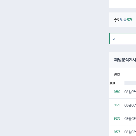
댓글
0개
패널분석게시
번호
100
08월0
9380
08월0
9379
08월0
9378
08월0
9377