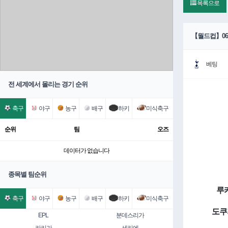
목록으로
【월드컵】06
베팅
전 세계에서 몰리는 경기 순위
축구
야구
농구
배구
하키
미식축구
순위
팀
오즈
데이터가 없습니다
종목별 팀순위
루카
축구
야구
농구
배구
하키
미식축구
도쿠
EPL
분데스리가