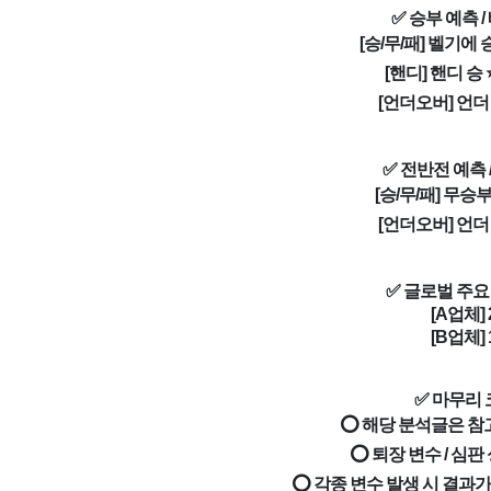
✅ 승부 예측 /
[승/무/패] 벨기에 승
[핸디] 핸디 승 
[언더오버] 언더 
✅ 전반전 예측 
[승/무/패] 무승부
[언더오버] 언더 
✅ 글로벌 주요
[A업체] 2
[B업체] 1
✅ 마무리
⭕ 해당 분석글은 참
⭕ 퇴장 변수 / 심판 
⭕ 각종 변수 발생 시 결과가