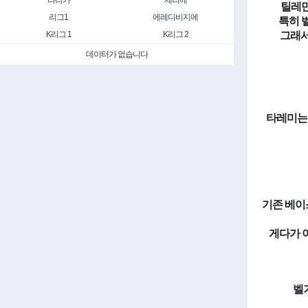
라리가
세리에
틸레만
리그1
에레디비지에
특히 
K리그 1
K리그 2
그래서
데이터가 없습니다
타레미는 
기존 베이
게다가 
벨