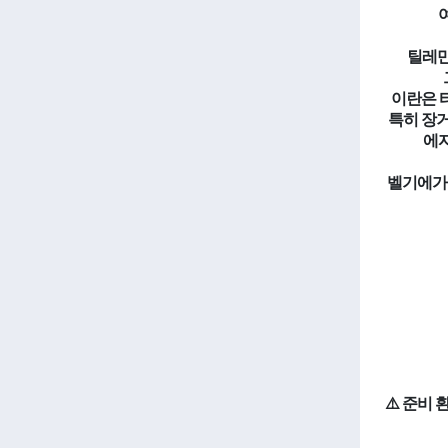
틸레만
이란은 
특히 장거
에자
벨기에가 
⚠️ 준비