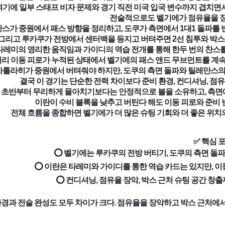
여기에 일부 스태프 비자 문제와 경기 직전 미국 입국 변수까지 겹치면
전술적으로도 벨기에가 점유율을 장
스가 중원에서 패스 방향을 정리하고, 도쿠가 측면에서 1대1 돌파를 
그리고 루카쿠가 전방에서 센터백을 등지고 버텨주면 2선 침투와 박스 
타레미의 영리한 움직임과 가이디의 역습 전개를 통해 한두 번의 찬스를
리 이동 피로가 누적된 상태에서 벨기에의 패스 앤드 무브먼트를 계속 
톨라히가 중원에서 버텨줘야 하지만, 도쿠의 측면 돌파와 틸레만스의 
결국 이 경기는 단순한 전력 차이보다 준비 환경, 컨디셔닝, 점유
초반부터 무리하게 몰아치기보다는 안정적으로 볼을 소유하고, 측면에
이란이 수비 블록을 낮추고 버틴다 해도 이동 피로와 준비 
전체 흐름을 종합하면 벨기에가 더 많은 슈팅 기회와 더 좋은 위치
✅ 핵심 
⭕ 벨기에는 루카쿠의 전방 버티기, 도쿠의 측면 돌파
⭕ 이란은 타레미와 가이디를 통한 역습 카드는 있지만, 이
⭕ 컨디셔닝, 점유율 장악, 박스 근처 슈팅 공간 창
 환경과 전술 완성도 모두 차이가 크다. 점유율을 장악하고 박스 근처에