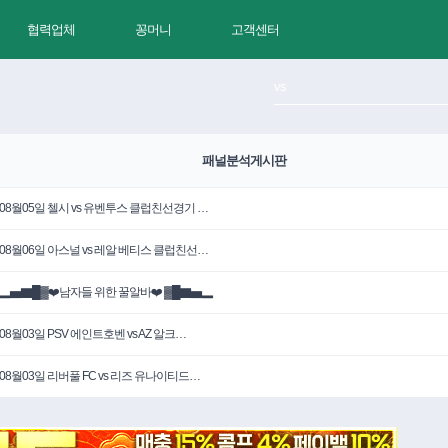
협력업체
꽁머니
고객센터
패널분석게시판
08월05일 첼시 vs 유벤투스 클럽친선경기 …
08월06일 아스널 vs 레알 베티스 클럽친선…
▂▅▇█▓❤️남자들 위한 꿀알바❤️ ▓█▇▅▂
08월03일 PSV 에인트호벤 vs AZ 알크…
08월03일 리버풀 FC vs 리즈 유나이티드…