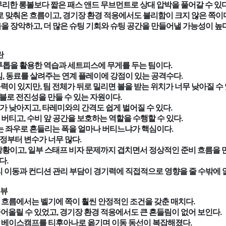
리한 롱볼보다 짧은 패스 앤드 무브먼트로 상대 압박을 풀어갈 수 있다
맞춰온 흐름이고, 경기장 환경 적응에서도 불리함이 크지 않은 쪽이다
을 장악하고, 더 많은 슈팅 기회와 슈팅 공간을 만들어낼 가능성이 높다
란
방 투톱을 활용한 역습과 세트피스에 무게를 두는 팀이다.
, 동료를 살려주는 연계 플레이에 강점이 있는 공격수다.
이 있지만, 팀 전체가 뒤로 밀리면 볼을 받는 위치가 너무 낮아질 수 
블로 전진성을 만들 수 있는 자원이다.
가 낮아지고, 타레미와의 간격도 쉽게 벌어질 수 있다.
티고, 수비 앞 공간을 보호하는 역할을 수행할 수 있다.
는 좌우로 흔들리는 폭을 얼마나 버티느냐가 핵심이다.
정부터 변수가 너무 많다.
황이고, 일부 스태프 비자 문제까지 겹치면서 정상적인 준비 흐름을 
다.
 이동과 컨디션 관리 부담이 경기력에 직접적으로 영향을 줄 수밖에 
리뷰
 흐름에서는 벨기에 쪽이 훨씬 안정적인 조건을 갖춘 매치다.
올릴 수 있었고, 경기장 환경 적응에서도 큰 흔들림이 없어 보인다.
 베이스캠프를 티후아나로 옮기며 이동 동선이 복잡해졌다.