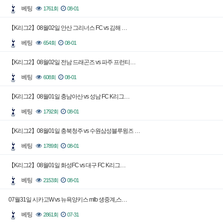
베팅
1761회
08-01
【K리그2】08월02일 안산 그리너스 FC vs 김해 …
베팅
654회
08-01
【K리그2】08월02일 전남 드래곤즈 vs 파주 프런티…
베팅
608회
08-01
【K리그2】08월01일 충남아산 vs 성남 FC K리그…
베팅
1792회
08-01
【K리그2】08월01일 충북청주 vs 수원삼성블루윙즈 …
베팅
1789회
08-01
【K리그2】08월01일 화성FC vs 대구 FC K리그…
베팅
2153회
08-01
07월31일 시카고W vs 뉴욕양키스 mlb 생중계,스…
베팅
2861회
07-31