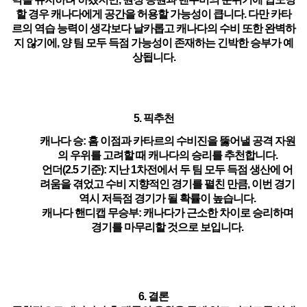
할 경우 캐나다에게 공간을 허용할 가능성이 큽니다. 다만 카타
르의 역습 능력이 생각보다 날카롭고 캐나다의 수비 또한 완벽하
지 않기에, 양 팀 모두 득점 가능성이 존재하는 긴박한 승부가 예
상됩니다.
5. 픽추천
캐나다 승
: 홈 이점과 카타르의 수비진을 뚫어낼 공격 자원
의 우위를 고려할 때 캐나다의 승리를 추천합니다.
언더(2.5 기준)
: 지난 1차전에서 두 팀 모두 득점 생산에 어
려움을 겪었고 수비 지향적인 경기를 펼친 만큼, 이번 경기
역시 저득점 경기가 될 확률이 높습니다.
캐나다 핸디캡 무승부
: 캐나다가 근소한 차이로 승리하며
경기를 마무리할 것으로 보입니다.
6. 결론