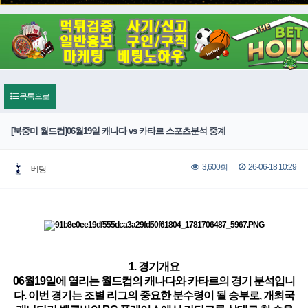
목록으로
[북중미 월드컵]06월19일 캐나다 vs 카타르 스포츠분석 중계
26-06-18 10:29
3,600회
베팅
1. 경기개요
06월19일에 열리는 월드컵의 캐나다와 카타르의 경기 분석입니
다. 이번 경기는 조별 리그의 중요한 분수령이 될 승부로, 개최국