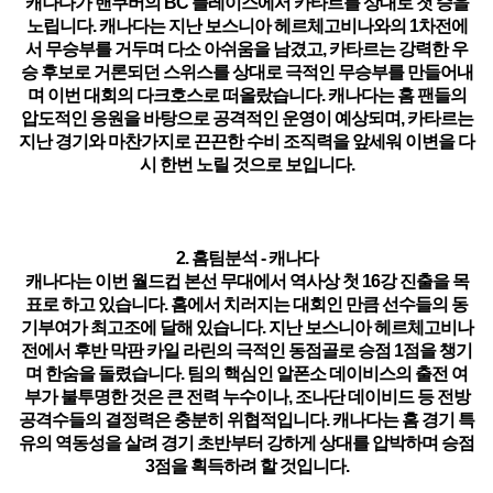
캐나다가 밴쿠버의 BC 플레이스에서 카타르를 상대로 첫 승을
노립니다. 캐나다는 지난 보스니아 헤르체고비나와의 1차전에
서 무승부를 거두며 다소 아쉬움을 남겼고, 카타르는 강력한 우
승 후보로 거론되던 스위스를 상대로 극적인 무승부를 만들어내
며 이번 대회의 다크호스로 떠올랐습니다. 캐나다는 홈 팬들의
압도적인 응원을 바탕으로 공격적인 운영이 예상되며, 카타르는
지난 경기와 마찬가지로 끈끈한 수비 조직력을 앞세워 이변을 다
시 한번 노릴 것으로 보입니다.
2. 홈팀분석 - 캐나다
캐나다는 이번 월드컵 본선 무대에서 역사상 첫 16강 진출을 목
표로 하고 있습니다. 홈에서 치러지는 대회인 만큼 선수들의 동
기부여가 최고조에 달해 있습니다. 지난 보스니아 헤르체고비나
전에서 후반 막판 카일 라린의 극적인 동점골로 승점 1점을 챙기
며 한숨을 돌렸습니다. 팀의 핵심인 알폰소 데이비스의 출전 여
부가 불투명한 것은 큰 전력 누수이나, 조나단 데이비드 등 전방
공격수들의 결정력은 충분히 위협적입니다. 캐나다는 홈 경기 특
유의 역동성을 살려 경기 초반부터 강하게 상대를 압박하며 승점
3점을 획득하려 할 것입니다.