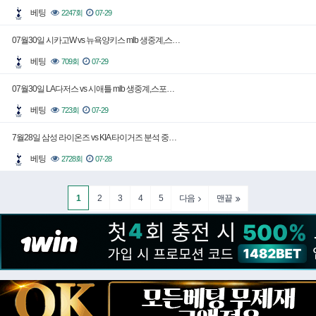
베팅
2247회
07-29
07월30일 시카고W vs 뉴욕양키스 mlb 생중계,스…
베팅
709회
07-29
07월30일 LA다저스 vs 시애틀 mlb 생중계,스포…
베팅
723회
07-29
7월28일 삼성 라이온즈 vs KIA 타이거즈 분석 중…
베팅
2728회
07-28
1
2
3
4
5
다음
맨끝