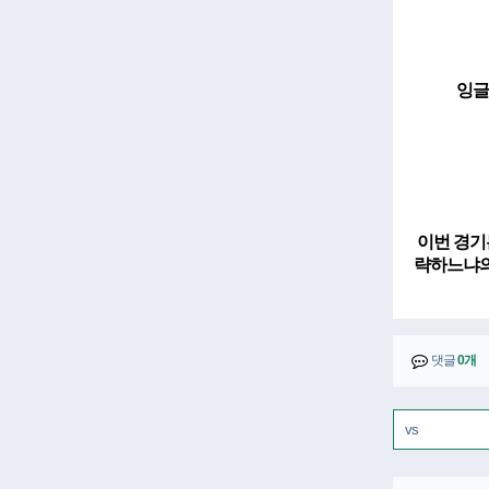
잉글
이번 경기
략하느냐의
댓글
0개