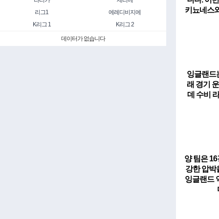
라리가
세리에
키뇨네스와
리그1
에레디비지에
K리그 1
K리그 2
데이터가 없습니다
잉글랜드
래 경기 
데 수비 
양 팀은 
강한 압박
잉글랜드 역