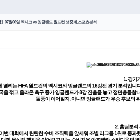
강】07월06일 멕시코 vs 잉글랜드 월드컵 생중계,스포츠분석
1. 경기
에 열리는 FIFA 월드컵의 멕시코와 잉글랜드의 16강전 경기 분석입
을 꺾고 올라온 축구 종가 잉글랜드가 8강 진출을 놓고 정면충돌합
돌풍이 이어질지, 아니면 잉글랜드가 우승 후보의 
2. 홈팀분석 
이번 대회에서 탄탄한 수비 조직력을 앞세워 조별 리그를 1위로 통과했
 대회 무실점 행진
을 이어오고 있는 수비진은 아즈테카 스타디움의 열