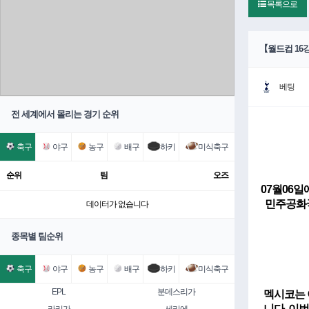
목록으로
【월드컵 16
베팅
전 세계에서 몰리는 경기 순위
축구
야구
농구
배구
하키
미식축구
순위
팀
오즈
07월06일
민주공화국
데이터가 없습니다
종목별 팀순위
축구
야구
농구
배구
하키
미식축구
EPL
분데스리가
멕시코는 
니다.
이번